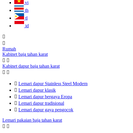
vi
th
tl
id


Rumah
Kabinet baja tahan karat


Kabinet dapur baja tahan karat



Lemari dapur Stainless Steel Modern

Lemari dapur klasik

Lemari dapur bergaya Eropa

Lemari dapur tradisional

Lemari dapur gaya pengocok
Lemari pakaian baja tahan karat

