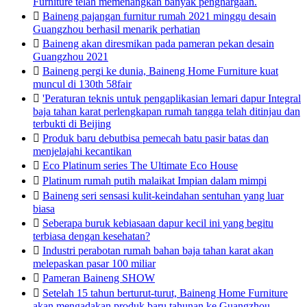
Furniture telah memenangkan banyak penghargaan.

Baineng pajangan furnitur rumah 2021 minggu desain
Guangzhou berhasil menarik perhatian

Baineng akan diresmikan pada pameran pekan desain
Guangzhou 2021

Baineng pergi ke dunia, Baineng Home Furniture kuat
muncul di 130th 58fair

'Peraturan teknis untuk pengaplikasian lemari dapur Integral
baja tahan karat perlengkapan rumah tangga telah ditinjau dan
terbukti di Beijing

Produk baru debutbisa pemecah batu pasir batas dan
menjelajahi kecantikan

Eco Platinum series The Ultimate Eco House

Platinum rumah putih malaikat Impian dalam mimpi

Baineng seri sensasi kulit-keindahan sentuhan yang luar
biasa

Seberapa buruk kebiasaan dapur kecil ini yang begitu
terbiasa dengan kesehatan?

Industri perabotan rumah bahan baja tahan karat akan
melepaskan pasar 100 miliar

Pameran Baineng SHOW

Setelah 15 tahun berturut-turut, Baineng Home Furniture
akan mengadakan produk baru tahunan ke Guangzhou