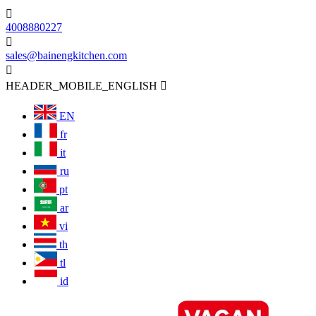

4008880227

sales@bainengkitchen.com

HEADER_MOBILE_ENGLISH

EN
fr
it
ru
pt
ar
vi
th
tl
id