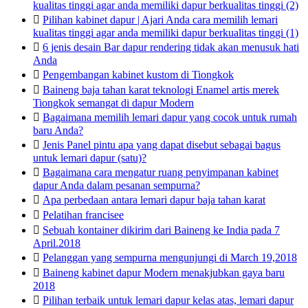
kualitas tinggi agar anda memiliki dapur berkualitas tinggi (2)

Pilihan kabinet dapur | Ajari Anda cara memilih lemari
kualitas tinggi agar anda memiliki dapur berkualitas tinggi (1)

6 jenis desain Bar dapur rendering tidak akan menusuk hati
Anda

Pengembangan kabinet kustom di Tiongkok

Baineng baja tahan karat teknologi Enamel artis merek
Tiongkok semangat di dapur Modern

Bagaimana memilih lemari dapur yang cocok untuk rumah
baru Anda?

Jenis Panel pintu apa yang dapat disebut sebagai bagus
untuk lemari dapur (satu)?

Bagaimana cara mengatur ruang penyimpanan kabinet
dapur Anda dalam pesanan sempurna?

Apa perbedaan antara lemari dapur baja tahan karat

Pelatihan francisee

Sebuah kontainer dikirim dari Baineng ke India pada 7
April.2018

Pelanggan yang sempurna mengunjungi di March 19,2018

Baineng kabinet dapur Modern menakjubkan gaya baru
2018

Pilihan terbaik untuk lemari dapur kelas atas, lemari dapur