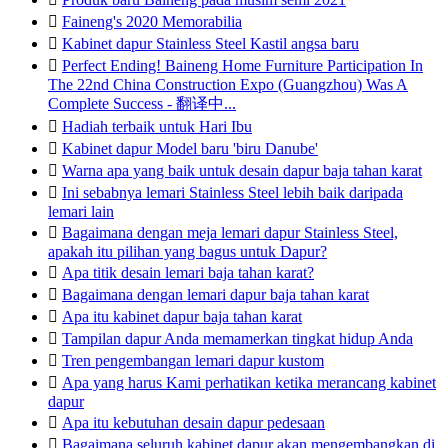

Faineng's 2020 Memorabilia

Kabinet dapur Stainless Steel Kastil angsa baru

Perfect Ending! Baineng Home Furniture Participation In
The 22nd China Construction Expo (Guangzhou) Was A
Complete Success - 翻译中...

Hadiah terbaik untuk Hari Ibu

Kabinet dapur Model baru 'biru Danube'

Warna apa yang baik untuk desain dapur baja tahan karat

Ini sebabnya lemari Stainless Steel lebih baik daripada
lemari lain

Bagaimana dengan meja lemari dapur Stainless Steel,
apakah itu pilihan yang bagus untuk Dapur?

Apa titik desain lemari baja tahan karat?

Bagaimana dengan lemari dapur baja tahan karat

Apa itu kabinet dapur baja tahan karat

Tampilan dapur Anda memamerkan tingkat hidup Anda

Tren pengembangan lemari dapur kustom

Apa yang harus Kami perhatikan ketika merancang kabinet
dapur

Apa itu kebutuhan desain dapur pedesaan

Bagaimana seluruh kabinet dapur akan mengembangkan di