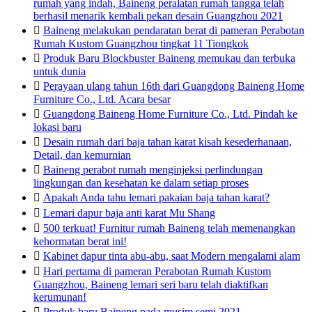
rumah yang indah, Baineng peralatan rumah tangga telah
berhasil menarik kembali pekan desain Guangzhou 2021

Baineng melakukan pendaratan berat di pameran Perabotan
Rumah Kustom Guangzhou tingkat 11 Tiongkok

Produk Baru Blockbuster Baineng memukau dan terbuka
untuk dunia

Perayaan ulang tahun 16th dari Guangdong Baineng Home
Furniture Co., Ltd. Acara besar

Guangdong Baineng Home Furniture Co., Ltd. Pindah ke
lokasi baru

Desain rumah dari baja tahan karat kisah kesederhanaan,
Detail, dan kemurnian

Baineng perabot rumah menginjeksi perlindungan
lingkungan dan kesehatan ke dalam setiap proses

Apakah Anda tahu lemari pakaian baja tahan karat?

Lemari dapur baja anti karat Mu Shang

500 terkuat! Furnitur rumah Baineng telah memenangkan
kehormatan berat ini!

Kabinet dapur tinta abu-abu, saat Modern mengalami alam

Hari pertama di pameran Perabotan Rumah Kustom
Guangzhou, Baineng lemari seri baru telah diaktifkan
kerumunan!

Produk baru Baineng pada musim semi 2021