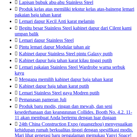

Lapisan bubuk abu-abu Stainless Steel

Produk kelas atas memiliki tekstur kelas atas-baineng lemari
pakaian baja tahan karat

Lemari dapur Kecil Anti karat melamin

Begitu besar Stainless Steel kabinet dapur dari Cilent kami
umpan balik

Lemari dapur Stainless Steel

Pintu lemari dapur Modular tahan air

Kabinet dapur Stainless Steel pintu Galaxy putih

Kabinet dapur baja tahan karat kilau tinggi putih

Lemari pakaian Stainless Steel Wardrobe warna serbuk
kayu

Mengapa memilih kabinet dapur baja tahan karat

Kabinet dapur baja tahan karat putih

Lemari Stainless Steel gaya Modren putih

Pemanasan pameran Juli

Produk baru modis, ringan dan mewah, dan seni
kesederhanaan dan keanggunan Collides. Booth No. 4.2. 11-
11 akan membuat Anda bertemu dengan luar dugaan

24th China Construction Expo (guangzhou) menyesuaikan
kehidupan rumah berkualitas tinggi dengan spesifikasi modis.
Mari lihat generasi baru pengalaman memukau Yanyi Space!