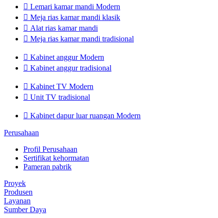

Lemari kamar mandi Modern

Meja rias kamar mandi klasik

Alat rias kamar mandi

Meja rias kamar mandi tradisional

Kabinet anggur Modern

Kabinet anggur tradisional

Kabinet TV Modern

Unit TV tradisional

Kabinet dapur luar ruangan Modern
Perusahaan
Profil Perusahaan
Sertifikat kehormatan
Pameran pabrik
Proyek
Produsen
Layanan
Sumber Daya