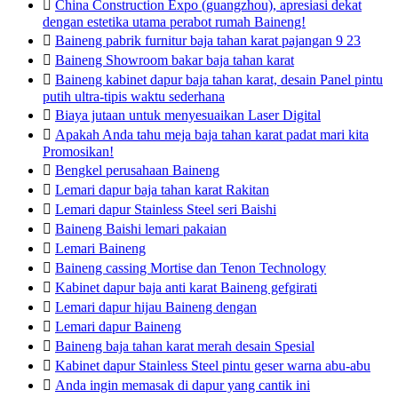

China Construction Expo (guangzhou), apresiasi dekat
dengan estetika utama perabot rumah Baineng!

Baineng pabrik furnitur baja tahan karat pajangan 9 23

Baineng Showroom bakar baja tahan karat

Baineng kabinet dapur baja tahan karat, desain Panel pintu
putih ultra-tipis waktu sederhana

Biaya jutaan untuk menyesuaikan Laser Digital

Apakah Anda tahu meja baja tahan karat padat mari kita
Promosikan!

Bengkel perusahaan Baineng

Lemari dapur baja tahan karat Rakitan

Lemari dapur Stainless Steel seri Baishi

Baineng Baishi lemari pakaian

Lemari Baineng

Baineng cassing Mortise dan Tenon Technology

Kabinet dapur baja anti karat Baineng gefgirati

Lemari dapur hijau Baineng dengan

Lemari dapur Baineng

Baineng baja tahan karat merah desain Spesial

Kabinet dapur Stainless Steel pintu geser warna abu-abu

Anda ingin memasak di dapur yang cantik ini