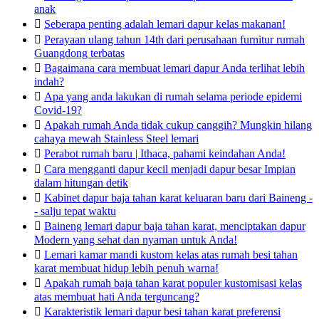
anak

Seberapa penting adalah lemari dapur kelas makanan!

Perayaan ulang tahun 14th dari perusahaan furnitur rumah
Guangdong terbatas

Bagaimana cara membuat lemari dapur Anda terlihat lebih
indah?

Apa yang anda lakukan di rumah selama periode epidemi
Covid-19?

Apakah rumah Anda tidak cukup canggih? Mungkin hilang
cahaya mewah Stainless Steel lemari

Perabot rumah baru | Ithaca, pahami keindahan Anda!

Cara mengganti dapur kecil menjadi dapur besar Impian
dalam hitungan detik

Kabinet dapur baja tahan karat keluaran baru dari Baineng -
- salju tepat waktu

Baineng lemari dapur baja tahan karat, menciptakan dapur
Modern yang sehat dan nyaman untuk Anda!

Lemari kamar mandi kustom kelas atas rumah besi tahan
karat membuat hidup lebih penuh warna!

Apakah rumah baja tahan karat populer kustomisasi kelas
atas membuat hati Anda terguncang?

Karakteristik lemari dapur besi tahan karat preferensi