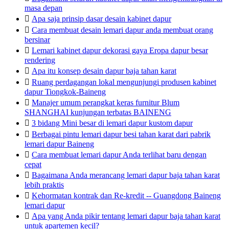
masa depan

Apa saja prinsip dasar desain kabinet dapur

Cara membuat desain lemari dapur anda membuat orang
bersinar

Lemari kabinet dapur dekorasi gaya Eropa dapur besar
rendering

Apa itu konsep desain dapur baja tahan karat

Ruang perdagangan lokal mengunjungi produsen kabinet
dapur Tiongkok-Baineng

Manajer umum perangkat keras furnitur Blum
SHANGHAI kunjungan terbatas BAINENG

3 bidang Mini besar di lemari dapur kustom dapur

Berbagai pintu lemari dapur besi tahan karat dari pabrik
lemari dapur Baineng

Cara membuat lemari dapur Anda terlihat baru dengan
cepat

Bagaimana Anda merancang lemari dapur baja tahan karat
lebih praktis

Kehormatan kontrak dan Re-kredit -- Guangdong Baineng
lemari dapur

Apa yang Anda pikir tentang lemari dapur baja tahan karat
untuk apartemen kecil?