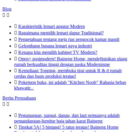
Blog



Karakteristik lemari anggur Modern

Bagaimana memilih lemari dapur Tradisional?

Pengetahuan tentang meja rias pengocok kamar mandi

Gelombang busana lemari gaya industri

Kenapa kita memilih kabinet TV Modern?

Open× postmodern! Baineng Home, mendefinisikan ulang
rumah berkualitas tinggi dengan paska Modernisme

Kemuliaan Topping, membuka tirai untuk R & d rumah
cerdas dan basis produksi teratas!

Pokemon buka, ini adalah "Kitchen Noob" Rahasia bebas
khawatir...
Berita Perusahaan



Pegunungan, sungai, danau, dan laut semuanya adalah
pemandangan-furnitur baja tahan karat Baineng

Tingkat 5A! 5 bintang! 5 ratus teratas! Baineng Home