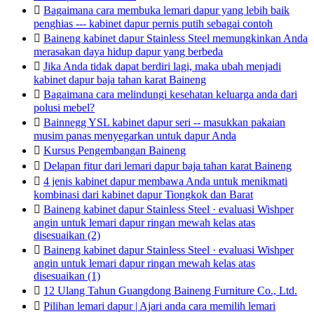

Bagaimana cara membuka lemari dapur yang lebih baik
penghias --- kabinet dapur pernis putih sebagai contoh

Baineng kabinet dapur Stainless Steel memungkinkan Anda
merasakan daya hidup dapur yang berbeda

Jika Anda tidak dapat berdiri lagi, maka ubah menjadi
kabinet dapur baja tahan karat Baineng

Bagaimana cara melindungi kesehatan keluarga anda dari
polusi mebel?

Bainnegg YSL kabinet dapur seri -- masukkan pakaian
musim panas menyegarkan untuk dapur Anda

Kursus Pengembangan Baineng

Delapan fitur dari lemari dapur baja tahan karat Baineng

4 jenis kabinet dapur membawa Anda untuk menikmati
kombinasi dari kabinet dapur Tiongkok dan Barat

Baineng kabinet dapur Stainless Steel · evaluasi Wishper
angin untuk lemari dapur ringan mewah kelas atas
disesuaikan (2)

Baineng kabinet dapur Stainless Steel · evaluasi Wishper
angin untuk lemari dapur ringan mewah kelas atas
disesuaikan (1)

12 Ulang Tahun Guangdong Baineng Furniture Co., Ltd.

Pilihan lemari dapur | Ajari anda cara memilih lemari