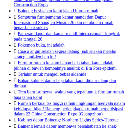
Construction Expo

Baineng besi tahan karat jalan Umroh rumah

Sempurna furnipameran kamar mandi dan Dapur
Internasional Shanghai Musim 26 dan perabotan rumah
benar-benar sukses

Pameran dapur dan kamar mandi Internasional Tiongkok
pada tanggal 26

Pokemon buka, ini adalah

Cuaca angin selatan segera datang, jadi silakan melalui
strategi anti-lembap ini!

Furnitur rumah kustom bahan baja tahan karat adalah
pilihan di bawah kembalinya analitik di Era Post-epidemi

Terlahir untuk menjadi bebas aldehida

Bahan kabinet dapur baja tahan karat didaur ulang dan
dimuat

Tren baru istimewa, waktu yang tepat untuk furnitur rumah
baja tahan karat

Rumah berkualitas tinggi ramah lingkungan menyala dalam
kehidupan hijau! Baineng perlengkapan rumah berpartisipasi
dalam 22 China Construction Expo (Guangzhou)

Kabinet dapur Baineng: Northern Lights Series-Haoxue

Baineng lemari dapur membawa persahabatan ke anak-