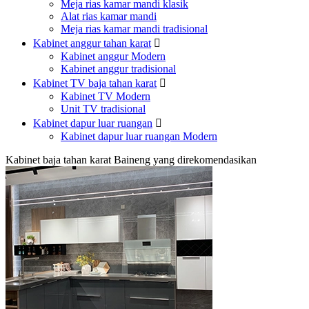
Meja rias kamar mandi klasik
Alat rias kamar mandi
Meja rias kamar mandi tradisional
Kabinet anggur tahan karat

Kabinet anggur Modern
Kabinet anggur tradisional
Kabinet TV baja tahan karat

Kabinet TV Modern
Unit TV tradisional
Kabinet dapur luar ruangan

Kabinet dapur luar ruangan Modern
Kabinet baja tahan karat Baineng yang direkomendasikan