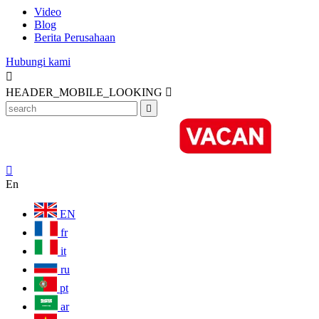
Video
Blog
Berita Perusahaan
Hubungi kami

HEADER_MOBILE_LOOKING



En
EN
fr
it
ru
pt
ar