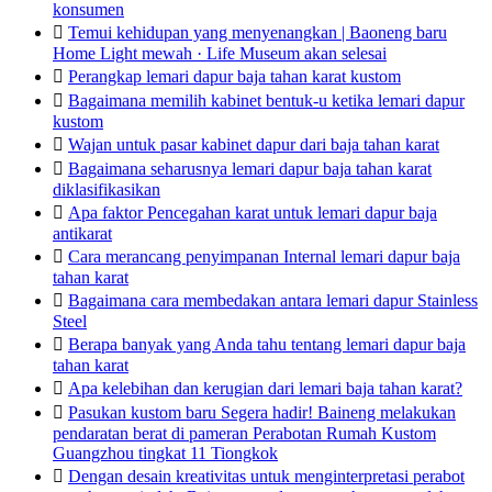
konsumen

Temui kehidupan yang menyenangkan | Baoneng baru
Home Light mewah · Life Museum akan selesai

Perangkap lemari dapur baja tahan karat kustom

Bagaimana memilih kabinet bentuk-u ketika lemari dapur
kustom

Wajan untuk pasar kabinet dapur dari baja tahan karat

Bagaimana seharusnya lemari dapur baja tahan karat
diklasifikasikan

Apa faktor Pencegahan karat untuk lemari dapur baja
antikarat

Cara merancang penyimpanan Internal lemari dapur baja
tahan karat

Bagaimana cara membedakan antara lemari dapur Stainless
Steel

Berapa banyak yang Anda tahu tentang lemari dapur baja
tahan karat

Apa kelebihan dan kerugian dari lemari baja tahan karat?

Pasukan kustom baru Segera hadir! Baineng melakukan
pendaratan berat di pameran Perabotan Rumah Kustom
Guangzhou tingkat 11 Tiongkok

Dengan desain kreativitas untuk menginterpretasi perabot