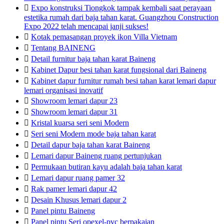

Expo konstruksi Tiongkok tampak kembali saat perayaan
estetika rumah dari baja tahan karat. Guangzhou Construction
Expo 2022 telah mencapai janji sukses!

Kotak pemasangan proyek ikon Villa Vietnam

Tentang BAINENG

Detail furnitur baja tahan karat Baineng

Kabinet Dapur besi tahan karat fungsional dari Baineng

Kabinet dapur furnitur rumah besi tahan karat lemari dapur
lemari organisasi inovatif

Showroom lemari dapur 23

Showroom lemari dapur 31

Kristal kuarsa seri seni Modern

Seri seni Modern mode baja tahan karat

Detail dapur baja tahan karat Baineng

Lemari dapur Baineng ruang pertunjukan

Permukaan butiran kayu adalah baja tahan karat

Lemari dapur ruang pamer 32

Rak pamer lemari dapur 42

Desain Khusus lemari dapur 2

Panel pintu Baineng

Panel pintu Seri opexel-pvc berpakaian