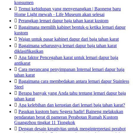
konsumen

Temui kehidupan yang menyenangkan | Baoneng baru
Home Light mewah · Life Museum akan selesai

Perangkap lemari dapur baja tahan karat kustom

Bagaimana memilih kabinet bentuk-u ketika lemari dapur
kustom

Wajan untuk pasar kabinet dapur dari baja tahan karat

Bagaimana seharusnya lemari dapur baja tahan karat
diklasifikasikan

Apa faktor Pencegahan karat untuk lemari dapur baja
antikarat

Cara merancang penyimpanan Internal lemari dapur baja
tahan karat

Bagaimana cara membedakan antara lemari dapur Stainless
Steel

Berapa banyak yang Anda tahu tentang lemari dapur baja
tahan karat

Apa kelebihan dan kerugian dari lemari baja tahan karat?

Pasukan kustom baru Segera hadir! Baineng melakukan
pendaratan berat di pameran Perabotan Rumah Kustom
Guangzhou tingkat 11 Tiongkok

Dengan desain kreativitas untuk menginterpretasi perabot