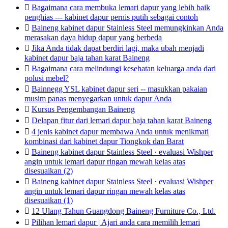

Bagaimana cara membuka lemari dapur yang lebih baik
penghias --- kabinet dapur pernis putih sebagai contoh

Baineng kabinet dapur Stainless Steel memungkinkan Anda
merasakan daya hidup dapur yang berbeda

Jika Anda tidak dapat berdiri lagi, maka ubah menjadi
kabinet dapur baja tahan karat Baineng

Bagaimana cara melindungi kesehatan keluarga anda dari
polusi mebel?

Bainnegg YSL kabinet dapur seri -- masukkan pakaian
musim panas menyegarkan untuk dapur Anda

Kursus Pengembangan Baineng

Delapan fitur dari lemari dapur baja tahan karat Baineng

4 jenis kabinet dapur membawa Anda untuk menikmati
kombinasi dari kabinet dapur Tiongkok dan Barat

Baineng kabinet dapur Stainless Steel · evaluasi Wishper
angin untuk lemari dapur ringan mewah kelas atas
disesuaikan (2)

Baineng kabinet dapur Stainless Steel · evaluasi Wishper
angin untuk lemari dapur ringan mewah kelas atas
disesuaikan (1)

12 Ulang Tahun Guangdong Baineng Furniture Co., Ltd.

Pilihan lemari dapur | Ajari anda cara memilih lemari