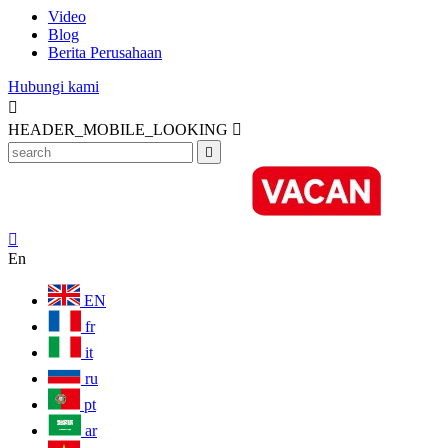
Video
Blog
Berita Perusahaan
Hubungi kami

HEADER_MOBILE_LOOKING



En
EN
fr
it
ru
pt
ar