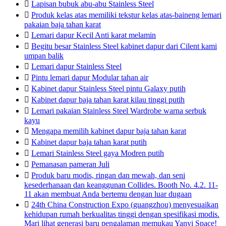

Lapisan bubuk abu-abu Stainless Steel

Produk kelas atas memiliki tekstur kelas atas-baineng lemari
pakaian baja tahan karat

Lemari dapur Kecil Anti karat melamin

Begitu besar Stainless Steel kabinet dapur dari Cilent kami
umpan balik

Lemari dapur Stainless Steel

Pintu lemari dapur Modular tahan air

Kabinet dapur Stainless Steel pintu Galaxy putih

Kabinet dapur baja tahan karat kilau tinggi putih

Lemari pakaian Stainless Steel Wardrobe warna serbuk
kayu

Mengapa memilih kabinet dapur baja tahan karat

Kabinet dapur baja tahan karat putih

Lemari Stainless Steel gaya Modren putih

Pemanasan pameran Juli

Produk baru modis, ringan dan mewah, dan seni
kesederhanaan dan keanggunan Collides. Booth No. 4.2. 11-
11 akan membuat Anda bertemu dengan luar dugaan

24th China Construction Expo (guangzhou) menyesuaikan
kehidupan rumah berkualitas tinggi dengan spesifikasi modis.
Mari lihat generasi baru pengalaman memukau Yanyi Space!