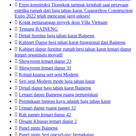

Expo konstruksi Tiongkok tampak kembali saat perayaan
estetika rumah dari baja tahan karat. Guangzhou Construction
Expo 2022 telah mencapai janji sukses!

Kotak pemasangan proyek ikon Villa Vietnam

Tentang BAINENG

Detail furnitur baja tahan karat Baineng

Kabinet Dapur besi tahan karat fungsional dari Baineng

Kabinet dapur furnitur rumah besi tahan karat lemari dapur
lemari organisasi inovatif

Showroom lemari dapur 23

Showroom lemari dapur 31

Kristal kuarsa seri seni Modern

Seri seni Modern mode baja tahan karat

Detail dapur baja tahan karat Baineng

Lemari dapur Baineng ruang pertunjukan

Permukaan butiran kayu adalah baja tahan karat

Lemari dapur ruang pamer 32

Rak pamer lemari dapur 42

Desain Khusus lemari dapur 2

Panel pintu Baineng

Panel pintu Seri opexel-pvc berpakaian