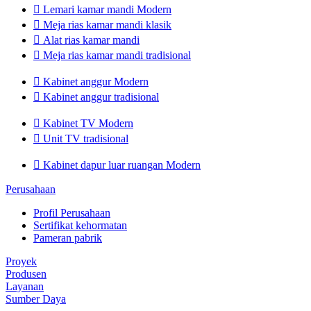

Lemari kamar mandi Modern

Meja rias kamar mandi klasik

Alat rias kamar mandi

Meja rias kamar mandi tradisional

Kabinet anggur Modern

Kabinet anggur tradisional

Kabinet TV Modern

Unit TV tradisional

Kabinet dapur luar ruangan Modern
Perusahaan
Profil Perusahaan
Sertifikat kehormatan
Pameran pabrik
Proyek
Produsen
Layanan
Sumber Daya