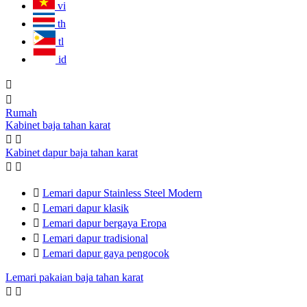
vi
th
tl
id


Rumah
Kabinet baja tahan karat


Kabinet dapur baja tahan karat



Lemari dapur Stainless Steel Modern

Lemari dapur klasik

Lemari dapur bergaya Eropa

Lemari dapur tradisional

Lemari dapur gaya pengocok
Lemari pakaian baja tahan karat

