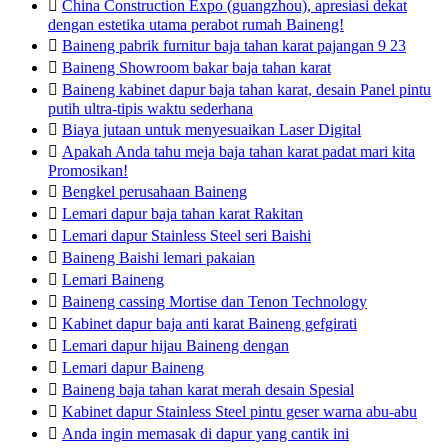

China Construction Expo (guangzhou), apresiasi dekat
dengan estetika utama perabot rumah Baineng!

Baineng pabrik furnitur baja tahan karat pajangan 9 23

Baineng Showroom bakar baja tahan karat

Baineng kabinet dapur baja tahan karat, desain Panel pintu
putih ultra-tipis waktu sederhana

Biaya jutaan untuk menyesuaikan Laser Digital

Apakah Anda tahu meja baja tahan karat padat mari kita
Promosikan!

Bengkel perusahaan Baineng

Lemari dapur baja tahan karat Rakitan

Lemari dapur Stainless Steel seri Baishi

Baineng Baishi lemari pakaian

Lemari Baineng

Baineng cassing Mortise dan Tenon Technology

Kabinet dapur baja anti karat Baineng gefgirati

Lemari dapur hijau Baineng dengan

Lemari dapur Baineng

Baineng baja tahan karat merah desain Spesial

Kabinet dapur Stainless Steel pintu geser warna abu-abu

Anda ingin memasak di dapur yang cantik ini