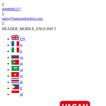

4008880227

sales@bainengkitchen.com

HEADER_MOBILE_ENGLISH

EN
fr
it
ru
pt
ar
vi
th
tl
id