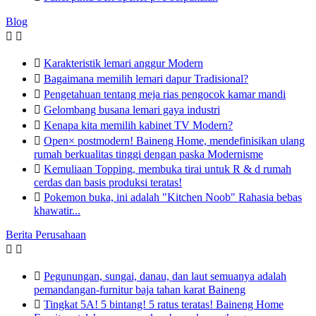
Blog



Karakteristik lemari anggur Modern

Bagaimana memilih lemari dapur Tradisional?

Pengetahuan tentang meja rias pengocok kamar mandi

Gelombang busana lemari gaya industri

Kenapa kita memilih kabinet TV Modern?

Open× postmodern! Baineng Home, mendefinisikan ulang
rumah berkualitas tinggi dengan paska Modernisme

Kemuliaan Topping, membuka tirai untuk R & d rumah
cerdas dan basis produksi teratas!

Pokemon buka, ini adalah "Kitchen Noob" Rahasia bebas
khawatir...
Berita Perusahaan



Pegunungan, sungai, danau, dan laut semuanya adalah
pemandangan-furnitur baja tahan karat Baineng

Tingkat 5A! 5 bintang! 5 ratus teratas! Baineng Home