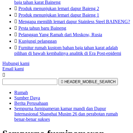
baja tahan karat Baineng

Produk menunjukan lemari dapur Baieng 2

Produk menunjukan lemari dapur Baieng 1

Mengapa memilih lemari dapur Stainless Steel BAINENG?

Pesta tahun baru Baineng

Pelanggan Yang Ramah dari Moskow, Rusia

Kunjungi pelanggan

Furnitur rumah kustom bahan baja tahan karat adalah
pilihan di bawah kembalinya analitik di Era Post-epidemi
Hubungi kami
Email kami


HEADER_MOBILE_SEARCH
Rumah
Sumber Daya
Berita Perusahaan
Sempurna furnipameran kamar mandi dan Dapur
Internasional Shanghai Musim 26 dan perabotan rumah
benar-benar sukses