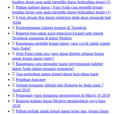
kualitas tinggi agar anda memiliki dapur berkualitas tinggi (2)

Pilihan kabinet dapur | Ajari Anda cara memilih lemari
kualitas tinggi agar anda memiliki dapur berkualitas tinggi (1)

6 jenis desain Bar dapur rendering tidak akan menusuk hati
Anda

Pengembangan kabinet kustom di Tiongkok

Baineng baja tahan karat teknologi Enamel artis merek
Tiongkok semangat di dapur Modern

Bagaimana memilih lemari dapur yang cocok untuk rumah
baru Anda?

Jenis Panel pintu apa yang dapat disebut sebagai bagus
untuk lemari dapur (satu)?

Bagaimana cara mengatur ruang penyimpanan kabinet
dapur Anda dalam pesanan sempurna?

Apa perbedaan antara lemari dapur baja tahan karat

Pelatihan francisee

Sebuah kontainer dikirim dari Baineng ke India pada 7
April.2018

Pelanggan yang sempurna mengunjungi di March 19,2018

Baineng kabinet dapur Modern menakjubkan gaya baru
2018

Pilihan terbaik untuk lemari dapur kelas atas, lemari dapur