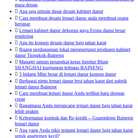
masa depan

Apa saja prinsip dasar desain kabinet dapur

Cara membuat desain lemari dapur anda membuat orang
bersinar

Lemari kabinet dapur dekorasi gaya Eropa dapur besar
rendering

Apa itu konsep desain dapur baja tahan karat

Ruang perdagangan lokal mengunjungi produsen kabinet
dapur Tiongkok-Baineng

Manajer umum perangkat keras furnitur Blum
SHANGHAI kunjungan terbatas BAINENG

3 bidang Mini besar di lemari dapur kustom dapur

Berbagai pintu lemari dapur besi tahan karat dari pabrik
lemari dapur Baineng

Cara membuat lemari dapur Anda terlihat baru dengan
cepat

Bagaimana Anda merancang lemari dapur baja tahan karat
lebih praktis

Kehormatan kontrak dan Re-kredit -- Guangdong Baineng
lemari dapur

Apa yang Anda pikir tentang lemari dapur baja tahan karat
untuk apartemen kecil?