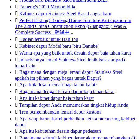

Faineng's 2020 Memorabilia

Kabinet dapur Stainless Steel Kastil angsa baru

Perfect Ending! Baineng Home Furniture Participation In
The 22nd China Construction Expo (Guangzhou) Was A
Complete Success - 翻译中...

Hadiah terbaik untuk Hari Ibu

Kabinet dapur Model baru 'biru Danube'

Warna apa yang baik untuk desain dapur baja tahan karat

Ini sebabnya lemari Stainless Steel lebih baik daripada
lemari lain

Bagaimana dengan meja lemari dapur Stainless Steel,
apakah itu pilihan yang bagus untuk Dapur?

Apa titik desain lemari baja tahan karat?

Bagaimana dengan lemari dapur baja tahan karat

Apa itu kabinet dapur baja tahan karat

Tampilan dapur Anda memamerkan tingkat hidup Anda

Tren pengembangan lemari dapur kustom

Apa yang harus Kami perhatikan ketika merancang kabinet
dapur

Apa itu kebutuhan desain dapur pedesaan

Bagaimana seluruh kabinet dapur akan mengembangkan di