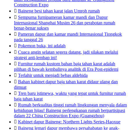
Construction Expo

Baineng besi tahan karat jalan Umroh rumah

Sempurna furnipameran kamar mandi dan Dapur
Internasional Shanghai Musim 26 dan perabotan rumah
benar-benar sukses

Pameran dapur dan kamar mandi Internasional Tiongkok
pada tanggal 26

Pokemon buka, ini adalah

Cuaca angin selatan segera datang, jadi silakan melalui
strategi anti-lembap ini!

Furnitur rumah kustom bahan baja tahan karat adalah
pilihan di bawah kembalinya analitik di Era Post-epidemi

Terlahir untuk menjadi bebas aldehida

Bahan kabinet dapur baja tahan karat didaur ulang dan
dimuat

Tren baru istimewa, waktu yang tepat untuk furnitur rumah
baja tahan karat

Rumah berkualitas tinggi ramah lingkungan menyala dalam
kehidupan hijau! Baineng perlengkapan rumah berpartisipasi
dalam 22 China Construction Expo (Guangzhou)

Kabinet dapur Baineng: Northern Lights Series-Haoxue

Baineng lemari dapur membawa persahabatan ke anak-