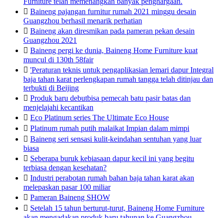
Furniture telah memenangkan banyak penghargaan.

Baineng pajangan furnitur rumah 2021 minggu desain
Guangzhou berhasil menarik perhatian

Baineng akan diresmikan pada pameran pekan desain
Guangzhou 2021

Baineng pergi ke dunia, Baineng Home Furniture kuat
muncul di 130th 58fair

'Peraturan teknis untuk pengaplikasian lemari dapur Integral
baja tahan karat perlengkapan rumah tangga telah ditinjau dan
terbukti di Beijing

Produk baru debutbisa pemecah batu pasir batas dan
menjelajahi kecantikan

Eco Platinum series The Ultimate Eco House

Platinum rumah putih malaikat Impian dalam mimpi

Baineng seri sensasi kulit-keindahan sentuhan yang luar
biasa

Seberapa buruk kebiasaan dapur kecil ini yang begitu
terbiasa dengan kesehatan?

Industri perabotan rumah bahan baja tahan karat akan
melepaskan pasar 100 miliar

Pameran Baineng SHOW

Setelah 15 tahun berturut-turut, Baineng Home Furniture
akan mengadakan produk baru tahunan ke Guangzhou