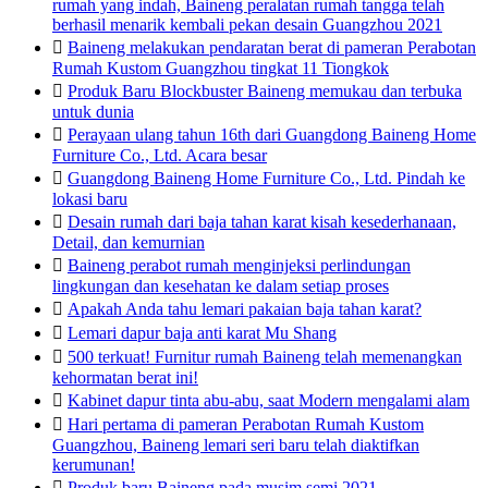
rumah yang indah, Baineng peralatan rumah tangga telah
berhasil menarik kembali pekan desain Guangzhou 2021

Baineng melakukan pendaratan berat di pameran Perabotan
Rumah Kustom Guangzhou tingkat 11 Tiongkok

Produk Baru Blockbuster Baineng memukau dan terbuka
untuk dunia

Perayaan ulang tahun 16th dari Guangdong Baineng Home
Furniture Co., Ltd. Acara besar

Guangdong Baineng Home Furniture Co., Ltd. Pindah ke
lokasi baru

Desain rumah dari baja tahan karat kisah kesederhanaan,
Detail, dan kemurnian

Baineng perabot rumah menginjeksi perlindungan
lingkungan dan kesehatan ke dalam setiap proses

Apakah Anda tahu lemari pakaian baja tahan karat?

Lemari dapur baja anti karat Mu Shang

500 terkuat! Furnitur rumah Baineng telah memenangkan
kehormatan berat ini!

Kabinet dapur tinta abu-abu, saat Modern mengalami alam

Hari pertama di pameran Perabotan Rumah Kustom
Guangzhou, Baineng lemari seri baru telah diaktifkan
kerumunan!

Produk baru Baineng pada musim semi 2021