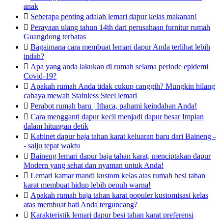
anak

Seberapa penting adalah lemari dapur kelas makanan!

Perayaan ulang tahun 14th dari perusahaan furnitur rumah
Guangdong terbatas

Bagaimana cara membuat lemari dapur Anda terlihat lebih
indah?

Apa yang anda lakukan di rumah selama periode epidemi
Covid-19?

Apakah rumah Anda tidak cukup canggih? Mungkin hilang
cahaya mewah Stainless Steel lemari

Perabot rumah baru | Ithaca, pahami keindahan Anda!

Cara mengganti dapur kecil menjadi dapur besar Impian
dalam hitungan detik

Kabinet dapur baja tahan karat keluaran baru dari Baineng -
- salju tepat waktu

Baineng lemari dapur baja tahan karat, menciptakan dapur
Modern yang sehat dan nyaman untuk Anda!

Lemari kamar mandi kustom kelas atas rumah besi tahan
karat membuat hidup lebih penuh warna!

Apakah rumah baja tahan karat populer kustomisasi kelas
atas membuat hati Anda terguncang?

Karakteristik lemari dapur besi tahan karat preferensi