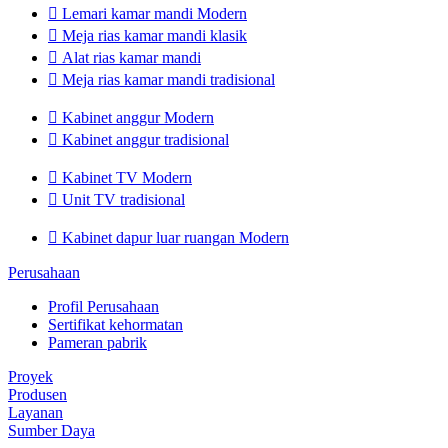

Lemari kamar mandi Modern

Meja rias kamar mandi klasik

Alat rias kamar mandi

Meja rias kamar mandi tradisional

Kabinet anggur Modern

Kabinet anggur tradisional

Kabinet TV Modern

Unit TV tradisional

Kabinet dapur luar ruangan Modern
Perusahaan
Profil Perusahaan
Sertifikat kehormatan
Pameran pabrik
Proyek
Produsen
Layanan
Sumber Daya