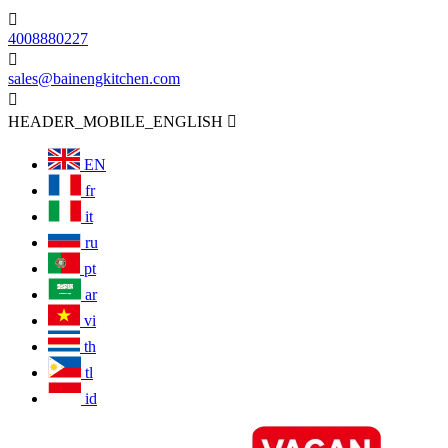

4008880227

sales@bainengkitchen.com

HEADER_MOBILE_ENGLISH

EN
fr
it
ru
pt
ar
vi
th
tl
id