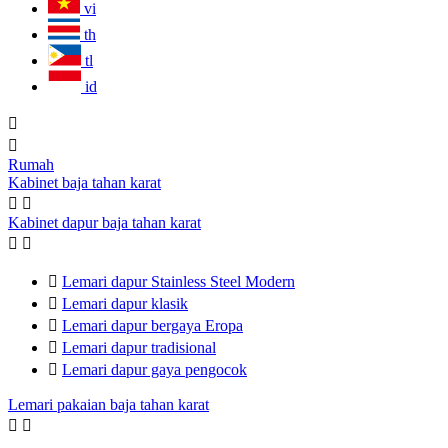
vi
th
tl
id


Rumah
Kabinet baja tahan karat


Kabinet dapur baja tahan karat



Lemari dapur Stainless Steel Modern

Lemari dapur klasik

Lemari dapur bergaya Eropa

Lemari dapur tradisional

Lemari dapur gaya pengocok
Lemari pakaian baja tahan karat

