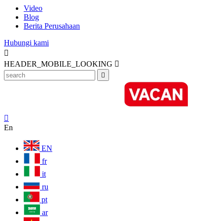
Video
Blog
Berita Perusahaan
Hubungi kami

HEADER_MOBILE_LOOKING



En
EN
fr
it
ru
pt
ar