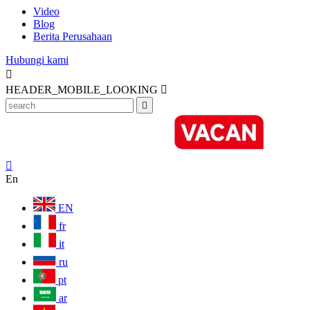
Video
Blog
Berita Perusahaan
Hubungi kami

HEADER_MOBILE_LOOKING



En
EN
fr
it
ru
pt
ar