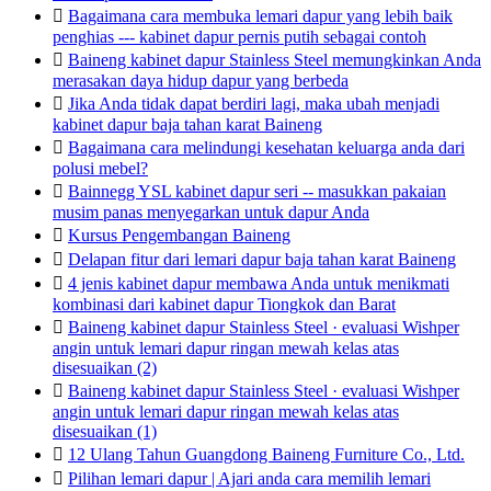

Bagaimana cara membuka lemari dapur yang lebih baik
penghias --- kabinet dapur pernis putih sebagai contoh

Baineng kabinet dapur Stainless Steel memungkinkan Anda
merasakan daya hidup dapur yang berbeda

Jika Anda tidak dapat berdiri lagi, maka ubah menjadi
kabinet dapur baja tahan karat Baineng

Bagaimana cara melindungi kesehatan keluarga anda dari
polusi mebel?

Bainnegg YSL kabinet dapur seri -- masukkan pakaian
musim panas menyegarkan untuk dapur Anda

Kursus Pengembangan Baineng

Delapan fitur dari lemari dapur baja tahan karat Baineng

4 jenis kabinet dapur membawa Anda untuk menikmati
kombinasi dari kabinet dapur Tiongkok dan Barat

Baineng kabinet dapur Stainless Steel · evaluasi Wishper
angin untuk lemari dapur ringan mewah kelas atas
disesuaikan (2)

Baineng kabinet dapur Stainless Steel · evaluasi Wishper
angin untuk lemari dapur ringan mewah kelas atas
disesuaikan (1)

12 Ulang Tahun Guangdong Baineng Furniture Co., Ltd.

Pilihan lemari dapur | Ajari anda cara memilih lemari