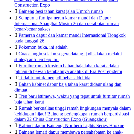
Construction Expo

Baineng besi tahan karat jalan Umroh rumah

Sempurna furnipameran kamar mandi dan Dapur
Internasional Shanghai Musim 26 dan perabotan rumah
benar-benar sukses

Pameran dapur dan kamar mandi Internasional Tiongkok
pada tanggal 26

Pokemon buka, ini adalah

Cuaca angin selatan segera datang, jadi silakan melalui
strategi anti-lembap ini!

Furnitur rumah kustom bahan baja tahan karat adalah
pilihan di bawah kembalinya analitik di Era Post-epidemi

Terlahir untuk menjadi bebas aldehida

Bahan kabinet dapur baja tahan karat didaur ulang dan
dimuat

Tren baru istimewa, waktu yang tepat untuk furnitur rumah
baja tahan karat

Rumah berkualitas tinggi ramah lingkungan menyala dalam
kehidupan hijau! Baineng perlengkapan rumah berpartisipasi
dalam 22 China Construction Expo (Guangzhou)

Kabinet dapur Baineng: Northern Lights Series-Haoxue

Baineng lemari dapur membawa persahabatan ke anak-