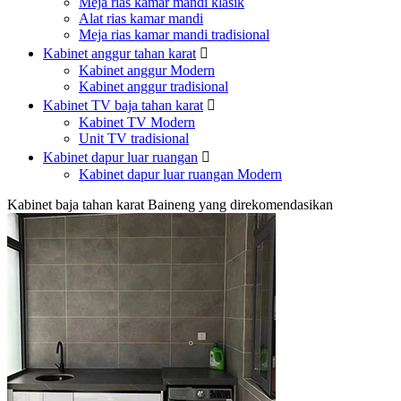
Meja rias kamar mandi klasik
Alat rias kamar mandi
Meja rias kamar mandi tradisional
Kabinet anggur tahan karat

Kabinet anggur Modern
Kabinet anggur tradisional
Kabinet TV baja tahan karat

Kabinet TV Modern
Unit TV tradisional
Kabinet dapur luar ruangan

Kabinet dapur luar ruangan Modern
Kabinet baja tahan karat Baineng yang direkomendasikan