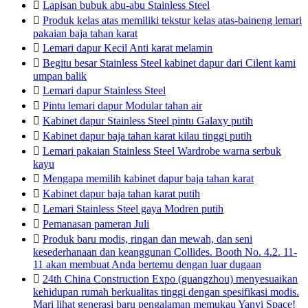

Lapisan bubuk abu-abu Stainless Steel

Produk kelas atas memiliki tekstur kelas atas-baineng lemari
pakaian baja tahan karat

Lemari dapur Kecil Anti karat melamin

Begitu besar Stainless Steel kabinet dapur dari Cilent kami
umpan balik

Lemari dapur Stainless Steel

Pintu lemari dapur Modular tahan air

Kabinet dapur Stainless Steel pintu Galaxy putih

Kabinet dapur baja tahan karat kilau tinggi putih

Lemari pakaian Stainless Steel Wardrobe warna serbuk
kayu

Mengapa memilih kabinet dapur baja tahan karat

Kabinet dapur baja tahan karat putih

Lemari Stainless Steel gaya Modren putih

Pemanasan pameran Juli

Produk baru modis, ringan dan mewah, dan seni
kesederhanaan dan keanggunan Collides. Booth No. 4.2. 11-
11 akan membuat Anda bertemu dengan luar dugaan

24th China Construction Expo (guangzhou) menyesuaikan
kehidupan rumah berkualitas tinggi dengan spesifikasi modis.
Mari lihat generasi baru pengalaman memukau Yanyi Space!