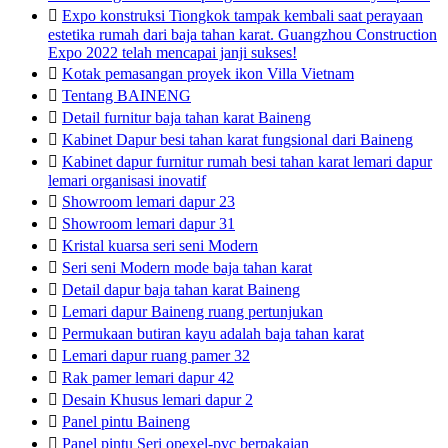

Expo konstruksi Tiongkok tampak kembali saat perayaan
estetika rumah dari baja tahan karat. Guangzhou Construction
Expo 2022 telah mencapai janji sukses!

Kotak pemasangan proyek ikon Villa Vietnam

Tentang BAINENG

Detail furnitur baja tahan karat Baineng

Kabinet Dapur besi tahan karat fungsional dari Baineng

Kabinet dapur furnitur rumah besi tahan karat lemari dapur
lemari organisasi inovatif

Showroom lemari dapur 23

Showroom lemari dapur 31

Kristal kuarsa seri seni Modern

Seri seni Modern mode baja tahan karat

Detail dapur baja tahan karat Baineng

Lemari dapur Baineng ruang pertunjukan

Permukaan butiran kayu adalah baja tahan karat

Lemari dapur ruang pamer 32

Rak pamer lemari dapur 42

Desain Khusus lemari dapur 2

Panel pintu Baineng

Panel pintu Seri opexel-pvc berpakaian