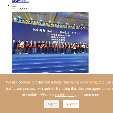
khawatir...
11
Jan, 2022
Tingkat 5A! 5 bintang! 5 ratus teratas! Baineng Home
Furniture telah memenangkan banyak penghargaan.
We use cookies to offer you a better browsing experience, analyze s
21
traffic and personalize content. By using this site, you agree to our 
Jul, 2021
of cookies. Visit our
cookie policy
to leamn more.
Reject
Accept