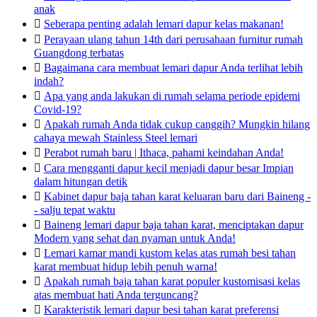
anak

Seberapa penting adalah lemari dapur kelas makanan!

Perayaan ulang tahun 14th dari perusahaan furnitur rumah
Guangdong terbatas

Bagaimana cara membuat lemari dapur Anda terlihat lebih
indah?

Apa yang anda lakukan di rumah selama periode epidemi
Covid-19?

Apakah rumah Anda tidak cukup canggih? Mungkin hilang
cahaya mewah Stainless Steel lemari

Perabot rumah baru | Ithaca, pahami keindahan Anda!

Cara mengganti dapur kecil menjadi dapur besar Impian
dalam hitungan detik

Kabinet dapur baja tahan karat keluaran baru dari Baineng -
- salju tepat waktu

Baineng lemari dapur baja tahan karat, menciptakan dapur
Modern yang sehat dan nyaman untuk Anda!

Lemari kamar mandi kustom kelas atas rumah besi tahan
karat membuat hidup lebih penuh warna!

Apakah rumah baja tahan karat populer kustomisasi kelas
atas membuat hati Anda terguncang?

Karakteristik lemari dapur besi tahan karat preferensi