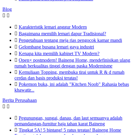
Blog



Karakteristik lemari anggur Modern

Bagaimana memilih lemari dapur Tradisional?

Pengetahuan tentang meja rias pengocok kamar mandi

Gelombang busana lemari gaya industri

Kenapa kita memilih kabinet TV Modern?

Open× postmodern! Baineng Home, mendefinisikan ulang
rumah berkualitas tinggi dengan paska Modernisme

Kemuliaan Topping, membuka tirai untuk R & d rumah
cerdas dan basis produksi teratas!

Pokemon buka, ini adalah "Kitchen Noob" Rahasia bebas
khawatir...
Berita Perusahaan



Pegunungan, sungai, danau, dan laut semuanya adalah
pemandangan-furnitur baja tahan karat Baineng

Tingkat 5A! 5 bintang! 5 ratus teratas! Baineng Home