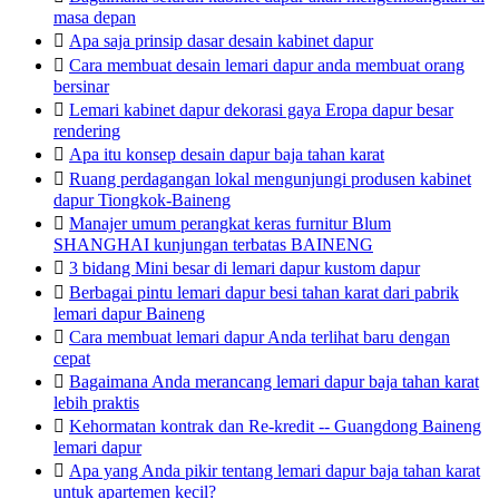
masa depan

Apa saja prinsip dasar desain kabinet dapur

Cara membuat desain lemari dapur anda membuat orang
bersinar

Lemari kabinet dapur dekorasi gaya Eropa dapur besar
rendering

Apa itu konsep desain dapur baja tahan karat

Ruang perdagangan lokal mengunjungi produsen kabinet
dapur Tiongkok-Baineng

Manajer umum perangkat keras furnitur Blum
SHANGHAI kunjungan terbatas BAINENG

3 bidang Mini besar di lemari dapur kustom dapur

Berbagai pintu lemari dapur besi tahan karat dari pabrik
lemari dapur Baineng

Cara membuat lemari dapur Anda terlihat baru dengan
cepat

Bagaimana Anda merancang lemari dapur baja tahan karat
lebih praktis

Kehormatan kontrak dan Re-kredit -- Guangdong Baineng
lemari dapur

Apa yang Anda pikir tentang lemari dapur baja tahan karat
untuk apartemen kecil?