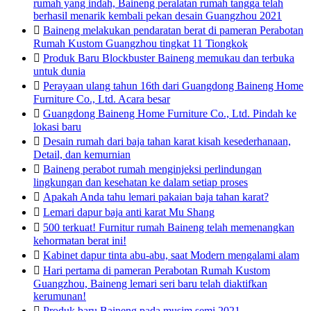
rumah yang indah, Baineng peralatan rumah tangga telah
berhasil menarik kembali pekan desain Guangzhou 2021

Baineng melakukan pendaratan berat di pameran Perabotan
Rumah Kustom Guangzhou tingkat 11 Tiongkok

Produk Baru Blockbuster Baineng memukau dan terbuka
untuk dunia

Perayaan ulang tahun 16th dari Guangdong Baineng Home
Furniture Co., Ltd. Acara besar

Guangdong Baineng Home Furniture Co., Ltd. Pindah ke
lokasi baru

Desain rumah dari baja tahan karat kisah kesederhanaan,
Detail, dan kemurnian

Baineng perabot rumah menginjeksi perlindungan
lingkungan dan kesehatan ke dalam setiap proses

Apakah Anda tahu lemari pakaian baja tahan karat?

Lemari dapur baja anti karat Mu Shang

500 terkuat! Furnitur rumah Baineng telah memenangkan
kehormatan berat ini!

Kabinet dapur tinta abu-abu, saat Modern mengalami alam

Hari pertama di pameran Perabotan Rumah Kustom
Guangzhou, Baineng lemari seri baru telah diaktifkan
kerumunan!

Produk baru Baineng pada musim semi 2021