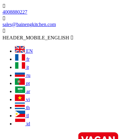

4008880227

sales@bainengkitchen.com

HEADER_MOBILE_ENGLISH

EN
fr
it
ru
pt
ar
vi
th
tl
id