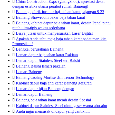

China Construction Expo (guangzhou), apresiasi dekat
dengan estetika utama perabot rumah Baineng!

Baineng pabrik furnitur baja tahan karat pajangan 9 23

Baineng Showroom bakar baja tahan karat

Baineng kabinet dapur baja tahan karat, desain Panel pintu
putih ultra-tipis waktu sederhana

Biaya jutaan untuk menyesuaikan Laser Digital

Apakah Anda tahu meja baja tahan karat padat mari kita
Promosikan!

Bengkel perusahaan Baineng

Lemari dapur baja tahan karat Rakitan

Lemari dapur Stainless Steel seri Baishi

Baineng Baishi lemari pakaian

Lemari Baineng

Baineng cassing Mortise dan Tenon Technology

Kabinet dapur baja anti karat Baineng gefgirati

Lemari dapur hijau Baineng dengan

Lemari dapur Baineng

Baineng baja tahan karat merah desain Spesial

Kabinet dapur Stainless Steel pintu geser warna abu-abu

Anda ingin memasak di dapur yang cantik ini