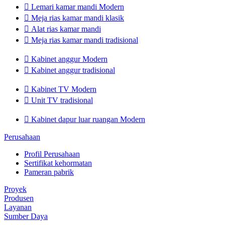

Lemari kamar mandi Modern

Meja rias kamar mandi klasik

Alat rias kamar mandi

Meja rias kamar mandi tradisional

Kabinet anggur Modern

Kabinet anggur tradisional

Kabinet TV Modern

Unit TV tradisional

Kabinet dapur luar ruangan Modern
Perusahaan
Profil Perusahaan
Sertifikat kehormatan
Pameran pabrik
Proyek
Produsen
Layanan
Sumber Daya