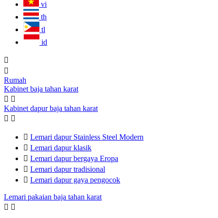
vi
th
tl
id


Rumah
Kabinet baja tahan karat


Kabinet dapur baja tahan karat



Lemari dapur Stainless Steel Modern

Lemari dapur klasik

Lemari dapur bergaya Eropa

Lemari dapur tradisional

Lemari dapur gaya pengocok
Lemari pakaian baja tahan karat

