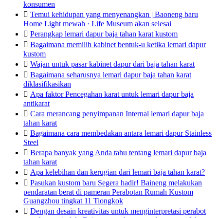
konsumen

Temui kehidupan yang menyenangkan | Baoneng baru
Home Light mewah · Life Museum akan selesai

Perangkap lemari dapur baja tahan karat kustom

Bagaimana memilih kabinet bentuk-u ketika lemari dapur
kustom

Wajan untuk pasar kabinet dapur dari baja tahan karat

Bagaimana seharusnya lemari dapur baja tahan karat
diklasifikasikan

Apa faktor Pencegahan karat untuk lemari dapur baja
antikarat

Cara merancang penyimpanan Internal lemari dapur baja
tahan karat

Bagaimana cara membedakan antara lemari dapur Stainless
Steel

Berapa banyak yang Anda tahu tentang lemari dapur baja
tahan karat

Apa kelebihan dan kerugian dari lemari baja tahan karat?

Pasukan kustom baru Segera hadir! Baineng melakukan
pendaratan berat di pameran Perabotan Rumah Kustom
Guangzhou tingkat 11 Tiongkok

Dengan desain kreativitas untuk menginterpretasi perabot