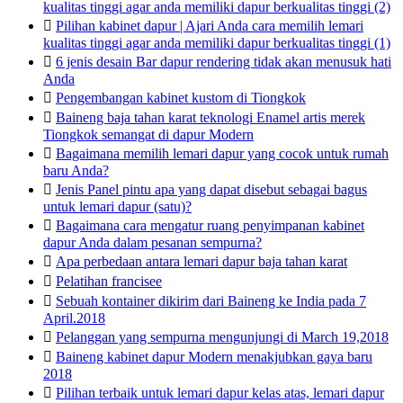
kualitas tinggi agar anda memiliki dapur berkualitas tinggi (2)

Pilihan kabinet dapur | Ajari Anda cara memilih lemari
kualitas tinggi agar anda memiliki dapur berkualitas tinggi (1)

6 jenis desain Bar dapur rendering tidak akan menusuk hati
Anda

Pengembangan kabinet kustom di Tiongkok

Baineng baja tahan karat teknologi Enamel artis merek
Tiongkok semangat di dapur Modern

Bagaimana memilih lemari dapur yang cocok untuk rumah
baru Anda?

Jenis Panel pintu apa yang dapat disebut sebagai bagus
untuk lemari dapur (satu)?

Bagaimana cara mengatur ruang penyimpanan kabinet
dapur Anda dalam pesanan sempurna?

Apa perbedaan antara lemari dapur baja tahan karat

Pelatihan francisee

Sebuah kontainer dikirim dari Baineng ke India pada 7
April.2018

Pelanggan yang sempurna mengunjungi di March 19,2018

Baineng kabinet dapur Modern menakjubkan gaya baru
2018

Pilihan terbaik untuk lemari dapur kelas atas, lemari dapur