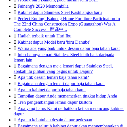

Faineng's 2020 Memorabilia

Kabinet dapur Stainless Steel Kastil angsa baru

Perfect Ending! Baineng Home Furniture Participation In
The 22nd China Construction Expo (Guangzhou) Was A
Complete Success - 翻译中...

Hadiah terbaik untuk Hari Ibu

Kabinet dapur Model baru 'biru Danube'

Warna apa yang baik untuk desain dapur baja tahan karat

Ini sebabnya lemari Stainless Steel lebih baik daripada
lemari lain

Bagaimana dengan meja lemari dapur Stainless Steel,
apakah itu pilihan yang bagus untuk Dapur?

Apa titik desain lemari baja tahan karat?

Bagaimana dengan lemari dapur baja tahan karat

Apa itu kabinet dapur baja tahan karat

Tampilan dapur Anda memamerkan tingkat hidup Anda

Tren pengembangan lemari dapur kustom

Apa yang harus Kami perhatikan ketika merancang kabinet
dapur

Apa itu kebutuhan desain dapur pedesaan

Bagaimana seluruh kabinet dapur akan mengembangkan di