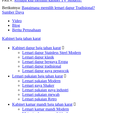
PREV:
Kenapa kita memilih kabinet TV Modern?
Berikutnya:
Bagaimana memilih lemari dapur Tradisional?
Sumber Daya
Video
Blog
Berita Perusahaan
Kabinet baja tahan karat
Kabinet dapur baja tahan karat

Lemari dapur Stainless Steel Modern
Lemari dapur klasik
Lemari dapur bergaya Eropa
Lemari dapur tradisional
Lemari dapur gaya pengocok
Lemari pakaian baja tahan karat

Lemari pakaian Modern
Lemari gaya Shaker
Lemari pakaian gaya industri
Lemari pakaian mewah
Lemari pakaian Retro
Kabinet kamar mandi baja tahan karat

Lemari kamar mandi Modern