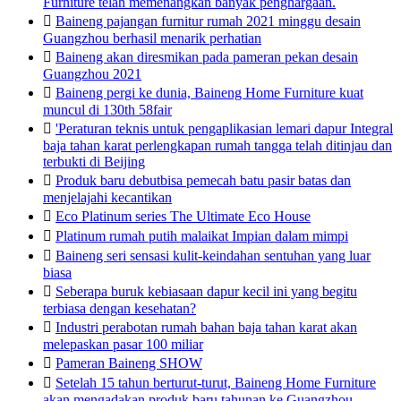
Furniture telah memenangkan banyak penghargaan.

Baineng pajangan furnitur rumah 2021 minggu desain
Guangzhou berhasil menarik perhatian

Baineng akan diresmikan pada pameran pekan desain
Guangzhou 2021

Baineng pergi ke dunia, Baineng Home Furniture kuat
muncul di 130th 58fair

'Peraturan teknis untuk pengaplikasian lemari dapur Integral
baja tahan karat perlengkapan rumah tangga telah ditinjau dan
terbukti di Beijing

Produk baru debutbisa pemecah batu pasir batas dan
menjelajahi kecantikan

Eco Platinum series The Ultimate Eco House

Platinum rumah putih malaikat Impian dalam mimpi

Baineng seri sensasi kulit-keindahan sentuhan yang luar
biasa

Seberapa buruk kebiasaan dapur kecil ini yang begitu
terbiasa dengan kesehatan?

Industri perabotan rumah bahan baja tahan karat akan
melepaskan pasar 100 miliar

Pameran Baineng SHOW

Setelah 15 tahun berturut-turut, Baineng Home Furniture
akan mengadakan produk baru tahunan ke Guangzhou