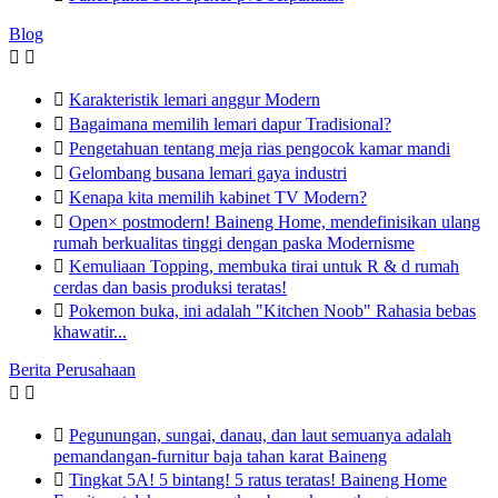
Blog



Karakteristik lemari anggur Modern

Bagaimana memilih lemari dapur Tradisional?

Pengetahuan tentang meja rias pengocok kamar mandi

Gelombang busana lemari gaya industri

Kenapa kita memilih kabinet TV Modern?

Open× postmodern! Baineng Home, mendefinisikan ulang
rumah berkualitas tinggi dengan paska Modernisme

Kemuliaan Topping, membuka tirai untuk R & d rumah
cerdas dan basis produksi teratas!

Pokemon buka, ini adalah "Kitchen Noob" Rahasia bebas
khawatir...
Berita Perusahaan



Pegunungan, sungai, danau, dan laut semuanya adalah
pemandangan-furnitur baja tahan karat Baineng

Tingkat 5A! 5 bintang! 5 ratus teratas! Baineng Home