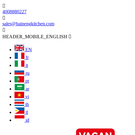

4008880227

sales@bainengkitchen.com

HEADER_MOBILE_ENGLISH

EN
fr
it
ru
pt
ar
vi
th
tl
id