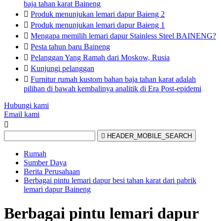
baja tahan karat Baineng

Produk menunjukan lemari dapur Baieng 2

Produk menunjukan lemari dapur Baieng 1

Mengapa memilih lemari dapur Stainless Steel BAINENG?

Pesta tahun baru Baineng

Pelanggan Yang Ramah dari Moskow, Rusia

Kunjungi pelanggan

Furnitur rumah kustom bahan baja tahan karat adalah
pilihan di bawah kembalinya analitik di Era Post-epidemi
Hubungi kami
Email kami


HEADER_MOBILE_SEARCH
Rumah
Sumber Daya
Berita Perusahaan
Berbagai pintu lemari dapur besi tahan karat dari pabrik
lemari dapur Baineng
Berbagai pintu lemari dapur