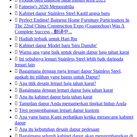

Faineng's 2020 Memorabilia

Kabinet dapur Stainless Steel Kastil angsa baru

Perfect Ending! Baineng Home Furniture Participation In
The 22nd China Construction Expo (Guangzhou) Was A
Complete Success - 翻译中...

Hadiah terbaik untuk Hari Ibu

Kabinet dapur Model baru 'biru Danube'

Warna apa yang baik untuk desain dapur baja tahan karat

Ini sebabnya lemari Stainless Steel lebih baik daripada
lemari lain

Bagaimana dengan meja lemari dapur Stainless Steel,
apakah itu pilihan yang bagus untuk Dapur?

Apa titik desain lemari baja tahan karat?

Bagaimana dengan lemari dapur baja tahan karat

Apa itu kabinet dapur baja tahan karat

Tampilan dapur Anda memamerkan tingkat hidup Anda

Tren pengembangan lemari dapur kustom

Apa yang harus Kami perhatikan ketika merancang kabinet
dapur

Apa itu kebutuhan desain dapur pedesaan

Bagaimana seluruh kabinet dapur akan mengembangkan di