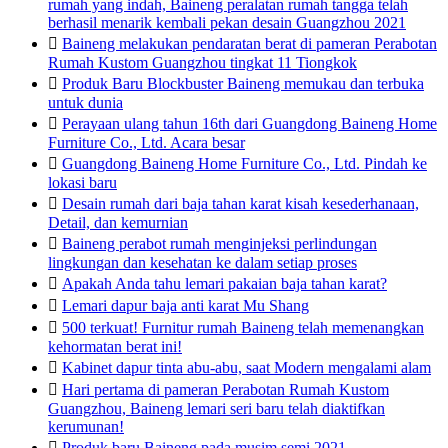
rumah yang indah, Baineng peralatan rumah tangga telah
berhasil menarik kembali pekan desain Guangzhou 2021

Baineng melakukan pendaratan berat di pameran Perabotan
Rumah Kustom Guangzhou tingkat 11 Tiongkok

Produk Baru Blockbuster Baineng memukau dan terbuka
untuk dunia

Perayaan ulang tahun 16th dari Guangdong Baineng Home
Furniture Co., Ltd. Acara besar

Guangdong Baineng Home Furniture Co., Ltd. Pindah ke
lokasi baru

Desain rumah dari baja tahan karat kisah kesederhanaan,
Detail, dan kemurnian

Baineng perabot rumah menginjeksi perlindungan
lingkungan dan kesehatan ke dalam setiap proses

Apakah Anda tahu lemari pakaian baja tahan karat?

Lemari dapur baja anti karat Mu Shang

500 terkuat! Furnitur rumah Baineng telah memenangkan
kehormatan berat ini!

Kabinet dapur tinta abu-abu, saat Modern mengalami alam

Hari pertama di pameran Perabotan Rumah Kustom
Guangzhou, Baineng lemari seri baru telah diaktifkan
kerumunan!

Produk baru Baineng pada musim semi 2021