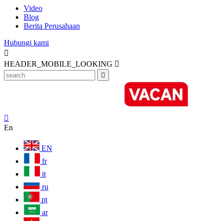
Video
Blog
Berita Perusahaan
Hubungi kami

HEADER_MOBILE_LOOKING



En
EN
fr
it
ru
pt
ar