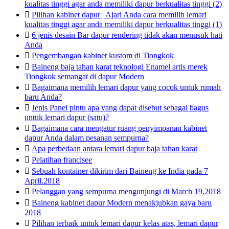
kualitas tinggi agar anda memiliki dapur berkualitas tinggi (2)

Pilihan kabinet dapur | Ajari Anda cara memilih lemari
kualitas tinggi agar anda memiliki dapur berkualitas tinggi (1)

6 jenis desain Bar dapur rendering tidak akan menusuk hati
Anda

Pengembangan kabinet kustom di Tiongkok

Baineng baja tahan karat teknologi Enamel artis merek
Tiongkok semangat di dapur Modern

Bagaimana memilih lemari dapur yang cocok untuk rumah
baru Anda?

Jenis Panel pintu apa yang dapat disebut sebagai bagus
untuk lemari dapur (satu)?

Bagaimana cara mengatur ruang penyimpanan kabinet
dapur Anda dalam pesanan sempurna?

Apa perbedaan antara lemari dapur baja tahan karat

Pelatihan francisee

Sebuah kontainer dikirim dari Baineng ke India pada 7
April.2018

Pelanggan yang sempurna mengunjungi di March 19,2018

Baineng kabinet dapur Modern menakjubkan gaya baru
2018

Pilihan terbaik untuk lemari dapur kelas atas, lemari dapur