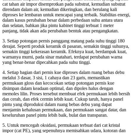
cat tahan air impor disemprotkan pada substrat, kemudian substrat
direndam dalam air, kemudian dikeringkan, dan berulang kali
diproses ke lembaran untuk mencapai yang terbaik. Stabilitas energi,
dalam kasus perubahan besar dalam perbedaan suhu antara utara
dan selatan, bahkan jika pintu kabinet tinggi terbuat 1 meter
panjang, tidak akan ada perubahan bentuk atau pengangkatan.
3. Setiap potongan pernis panggang matang pada suhu tinggi 180
derajat. Seperti produk keramik di pasaran, semakin tinggi suhunya,
semakin tinggi kekerasan keramik. Efeknya kuat, berdampak kuat,
warnanya murni, pada sinar matahari, terdapat perubahan warna
yang benar-benar dipecahkan pada suhu tinggi.
4. Setiap bagian dari pernis kue diproses dalam ruang bebas debu
melalui 3 dasar, 3 sisi, 1 cahaya dan 23 garis, memastikan
permukaan gloss dan kecocokan setiap potongan pernis kue
disimpan dalam keadaan optimal, dan dipoles halus dengan
memoles lilin. Proses tersebut membuat efek permukaan lebih bersih
dan cerah, dan efek cermin lebih kuat. Cukup taruh, hanya panel
pintu yang diproduksi dalam ruang bebas debu yang dapat
menjamin kehalusan permukaan, dan permukaan sangat datar, dan
keseluruhan panel pintu lebih baik, bulat dan transparan.
5. Untuk mencegah oksidasi, permukaan terbuat dari cat kristal
impor (cat PE), yang sepenuhnya memisahkan udara, kotoran dan