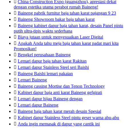

China Construction Expo (guangzhou), apresiasi dekat
dengan estetika utama perabot rumah Baineng!

Baineng pabrik furnitur baja tahan karat pajangan 9 23

Baineng Showroom bakar baja tahan karat

Baineng kabinet dapur baja tahan karat, desain Panel pintu
putih ultra-tipis waktu sederhana

Biaya jutaan untuk menyesuaikan Laser Digital

Apakah Anda tahu meja baja tahan karat padat mari kita
Promosikan!

Bengkel perusahaan Baineng

Lemari dapur baja tahan karat Rakitan

Lemari dapur Stainless Steel seri Baishi

Baineng Baishi lemari pakaian

Lemari Baineng

Baineng cassing Mortise dan Tenon Technology

Kabinet dapur baja anti karat Baineng gefgirati

Lemari dapur hijau Baineng dengan

Lemari dapur Baineng

Baineng baja tahan karat merah desain Spesial

Kabinet dapur Stainless Steel pintu geser warna abu-abu

Anda ingin memasak di dapur yang cantik ini