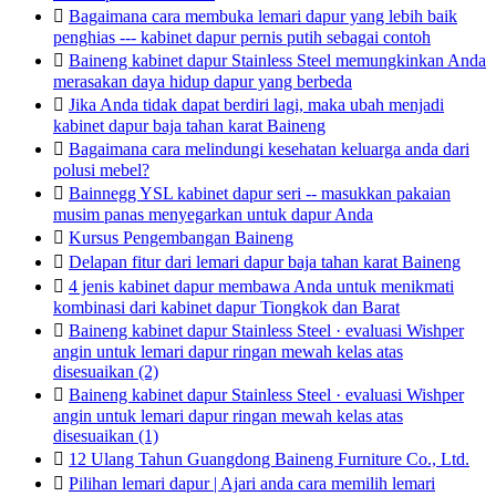

Bagaimana cara membuka lemari dapur yang lebih baik
penghias --- kabinet dapur pernis putih sebagai contoh

Baineng kabinet dapur Stainless Steel memungkinkan Anda
merasakan daya hidup dapur yang berbeda

Jika Anda tidak dapat berdiri lagi, maka ubah menjadi
kabinet dapur baja tahan karat Baineng

Bagaimana cara melindungi kesehatan keluarga anda dari
polusi mebel?

Bainnegg YSL kabinet dapur seri -- masukkan pakaian
musim panas menyegarkan untuk dapur Anda

Kursus Pengembangan Baineng

Delapan fitur dari lemari dapur baja tahan karat Baineng

4 jenis kabinet dapur membawa Anda untuk menikmati
kombinasi dari kabinet dapur Tiongkok dan Barat

Baineng kabinet dapur Stainless Steel · evaluasi Wishper
angin untuk lemari dapur ringan mewah kelas atas
disesuaikan (2)

Baineng kabinet dapur Stainless Steel · evaluasi Wishper
angin untuk lemari dapur ringan mewah kelas atas
disesuaikan (1)

12 Ulang Tahun Guangdong Baineng Furniture Co., Ltd.

Pilihan lemari dapur | Ajari anda cara memilih lemari