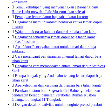
konsumen

Temui kehidupan yang menyenangkan | Baoneng baru
Home Light mewah · Life Museum akan selesai

Perangkap lemari dapur baja tahan karat kustom

Bagaimana memilih kabinet bentuk-u ketika lemari dapur
kustom

Wajan untuk pasar kabinet dapur dari baja tahan karat

Bagaimana seharusnya lemari dapur baja tahan karat
diklasifikasikan

Apa faktor Pencegahan karat untuk lemari dapur baja
antikarat

Cara merancang penyimpanan Internal lemari dapur baja
tahan karat

Bagaimana cara membedakan antara lemari dapur Stainless
Steel

Berapa banyak yang Anda tahu tentang lemari dapur baja
tahan karat

Apa kelebihan dan kerugian dari lemari baja tahan karat?

Pasukan kustom baru Segera hadir! Baineng melakukan
pendaratan berat di pameran Perabotan Rumah Kustom
Guangzhou tingkat 11 Tiongkok

Dengan desain kreativitas untuk menginterpretasi perabot