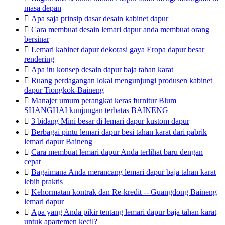
masa depan

Apa saja prinsip dasar desain kabinet dapur

Cara membuat desain lemari dapur anda membuat orang
bersinar

Lemari kabinet dapur dekorasi gaya Eropa dapur besar
rendering

Apa itu konsep desain dapur baja tahan karat

Ruang perdagangan lokal mengunjungi produsen kabinet
dapur Tiongkok-Baineng

Manajer umum perangkat keras furnitur Blum
SHANGHAI kunjungan terbatas BAINENG

3 bidang Mini besar di lemari dapur kustom dapur

Berbagai pintu lemari dapur besi tahan karat dari pabrik
lemari dapur Baineng

Cara membuat lemari dapur Anda terlihat baru dengan
cepat

Bagaimana Anda merancang lemari dapur baja tahan karat
lebih praktis

Kehormatan kontrak dan Re-kredit -- Guangdong Baineng
lemari dapur

Apa yang Anda pikir tentang lemari dapur baja tahan karat
untuk apartemen kecil?