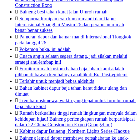
Construction Expo

Baineng besi tahan karat jalan Umroh rumah

Sempurna furnipameran kamar mandi dan Dapur
Internasional Shanghai Musim 26 dan perabotan rumah
benar-benar sukses

Pameran dapur dan kamar mandi Internasional Tiongkok
pada tanggal 26

Pokemon buka, ini adalah

Cuaca angin selatan segera datang, jadi silakan melalui
strategi anti-lembap ini!

Furnitur rumah kustom bahan baja tahan karat adalah
pilihan di bawah kembalinya analitik di Era Post-epidemi

Terlahir untuk menjadi bebas aldehida

Bahan kabinet dapur baja tahan karat didaur ulang dan
dimuat

Tren baru istimewa, waktu yang tepat untuk furnitur rumah
baja tahan karat

Rumah berkualitas tinggi ramah lingkungan menyala dalam
kehidupan hijau! Baineng perlengkapan rumah berpartisipasi
dalam 22 China Construction Expo (Guangzhou)

Kabinet dapur Baineng: Northern Lights Series-Haoxue

Baineng lemari dapur membawa persahabatan ke anak-