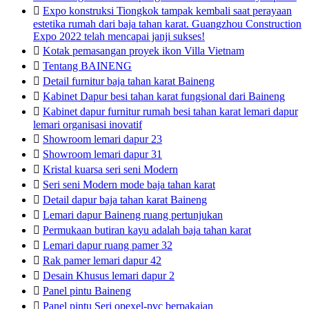

Expo konstruksi Tiongkok tampak kembali saat perayaan
estetika rumah dari baja tahan karat. Guangzhou Construction
Expo 2022 telah mencapai janji sukses!

Kotak pemasangan proyek ikon Villa Vietnam

Tentang BAINENG

Detail furnitur baja tahan karat Baineng

Kabinet Dapur besi tahan karat fungsional dari Baineng

Kabinet dapur furnitur rumah besi tahan karat lemari dapur
lemari organisasi inovatif

Showroom lemari dapur 23

Showroom lemari dapur 31

Kristal kuarsa seri seni Modern

Seri seni Modern mode baja tahan karat

Detail dapur baja tahan karat Baineng

Lemari dapur Baineng ruang pertunjukan

Permukaan butiran kayu adalah baja tahan karat

Lemari dapur ruang pamer 32

Rak pamer lemari dapur 42

Desain Khusus lemari dapur 2

Panel pintu Baineng

Panel pintu Seri opexel-pvc berpakaian