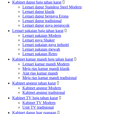
Kabinet dapur baja tahan karat

Lemari dapur Stainless Steel Modern
Lemari dapur klasik
Lemari dapur bergaya Eropa
Lemari dapur tradisional
Lemari dapur gaya pengocok
Lemari pakaian baja tahan karat

Lemari pakaian Modern
Lemari gaya Shaker
Lemari pakaian gaya industri
Lemari pakaian mewah
Lemari pakaian Retro
Kabinet kamar mandi baja tahan karat

Lemari kamar mandi Modern
Meja rias kamar mandi klasik
Alat rias kamar mandi
Meja rias kamar mandi tradisional
Kabinet anggur tahan karat

Kabinet anggur Modern
Kabinet anggur tradisional
Kabinet TV baja tahan karat

Kabinet TV Modern
Unit TV tradisional
Kabinet dapur luar ruangan
