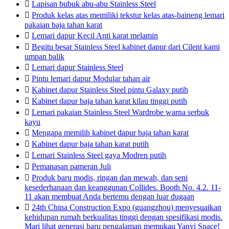

Lapisan bubuk abu-abu Stainless Steel

Produk kelas atas memiliki tekstur kelas atas-baineng lemari
pakaian baja tahan karat

Lemari dapur Kecil Anti karat melamin

Begitu besar Stainless Steel kabinet dapur dari Cilent kami
umpan balik

Lemari dapur Stainless Steel

Pintu lemari dapur Modular tahan air

Kabinet dapur Stainless Steel pintu Galaxy putih

Kabinet dapur baja tahan karat kilau tinggi putih

Lemari pakaian Stainless Steel Wardrobe warna serbuk
kayu

Mengapa memilih kabinet dapur baja tahan karat

Kabinet dapur baja tahan karat putih

Lemari Stainless Steel gaya Modren putih

Pemanasan pameran Juli

Produk baru modis, ringan dan mewah, dan seni
kesederhanaan dan keanggunan Collides. Booth No. 4.2. 11-
11 akan membuat Anda bertemu dengan luar dugaan

24th China Construction Expo (guangzhou) menyesuaikan
kehidupan rumah berkualitas tinggi dengan spesifikasi modis.
Mari lihat generasi baru pengalaman memukau Yanyi Space!