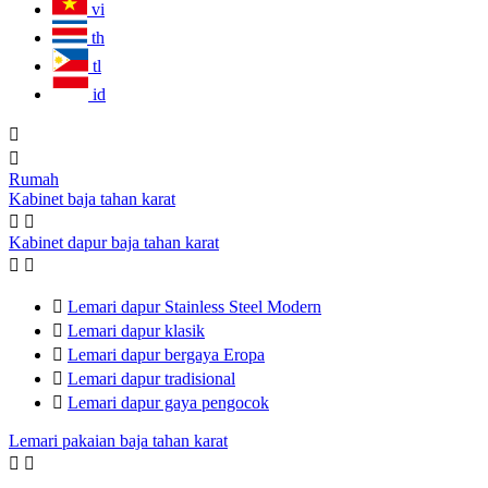
vi
th
tl
id


Rumah
Kabinet baja tahan karat


Kabinet dapur baja tahan karat



Lemari dapur Stainless Steel Modern

Lemari dapur klasik

Lemari dapur bergaya Eropa

Lemari dapur tradisional

Lemari dapur gaya pengocok
Lemari pakaian baja tahan karat

