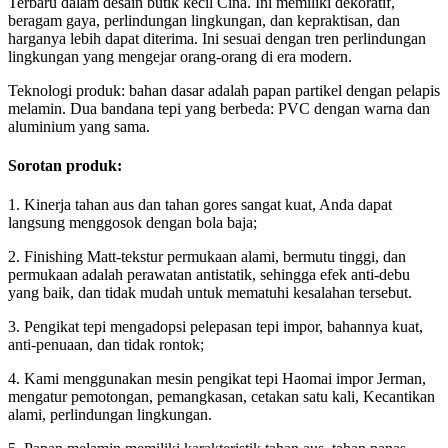
Terbaru dalam desain butik kecil Cina. Ini memiliki dekoratif,
beragam gaya, perlindungan lingkungan, dan kepraktisan, dan
harganya lebih dapat diterima. Ini sesuai dengan tren perlindungan
lingkungan yang mengejar orang-orang di era modern.
Teknologi produk: bahan dasar adalah papan partikel dengan pelapis
melamin. Dua bandana tepi yang berbeda: PVC dengan warna dan
aluminium yang sama.
Sorotan produk:
1. Kinerja tahan aus dan tahan gores sangat kuat, Anda dapat
langsung menggosok dengan bola baja;
2. Finishing Matt-tekstur permukaan alami, bermutu tinggi, dan
permukaan adalah perawatan antistatik, sehingga efek anti-debu
yang baik, dan tidak mudah untuk mematuhi kesalahan tersebut.
3. Pengikat tepi mengadopsi pelepasan tepi impor, bahannya kuat,
anti-penuaan, dan tidak rontok;
4. Kami menggunakan mesin pengikat tepi Haomai impor Jerman,
mengatur pemotongan, pemangkasan, cetakan satu kali, Kecantikan
alami, perlindungan lingkungan.