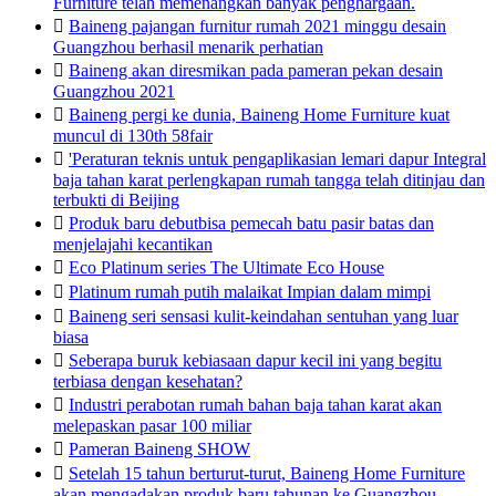
Furniture telah memenangkan banyak penghargaan.

Baineng pajangan furnitur rumah 2021 minggu desain
Guangzhou berhasil menarik perhatian

Baineng akan diresmikan pada pameran pekan desain
Guangzhou 2021

Baineng pergi ke dunia, Baineng Home Furniture kuat
muncul di 130th 58fair

'Peraturan teknis untuk pengaplikasian lemari dapur Integral
baja tahan karat perlengkapan rumah tangga telah ditinjau dan
terbukti di Beijing

Produk baru debutbisa pemecah batu pasir batas dan
menjelajahi kecantikan

Eco Platinum series The Ultimate Eco House

Platinum rumah putih malaikat Impian dalam mimpi

Baineng seri sensasi kulit-keindahan sentuhan yang luar
biasa

Seberapa buruk kebiasaan dapur kecil ini yang begitu
terbiasa dengan kesehatan?

Industri perabotan rumah bahan baja tahan karat akan
melepaskan pasar 100 miliar

Pameran Baineng SHOW

Setelah 15 tahun berturut-turut, Baineng Home Furniture
akan mengadakan produk baru tahunan ke Guangzhou