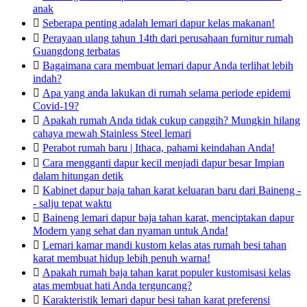
anak

Seberapa penting adalah lemari dapur kelas makanan!

Perayaan ulang tahun 14th dari perusahaan furnitur rumah
Guangdong terbatas

Bagaimana cara membuat lemari dapur Anda terlihat lebih
indah?

Apa yang anda lakukan di rumah selama periode epidemi
Covid-19?

Apakah rumah Anda tidak cukup canggih? Mungkin hilang
cahaya mewah Stainless Steel lemari

Perabot rumah baru | Ithaca, pahami keindahan Anda!

Cara mengganti dapur kecil menjadi dapur besar Impian
dalam hitungan detik

Kabinet dapur baja tahan karat keluaran baru dari Baineng -
- salju tepat waktu

Baineng lemari dapur baja tahan karat, menciptakan dapur
Modern yang sehat dan nyaman untuk Anda!

Lemari kamar mandi kustom kelas atas rumah besi tahan
karat membuat hidup lebih penuh warna!

Apakah rumah baja tahan karat populer kustomisasi kelas
atas membuat hati Anda terguncang?

Karakteristik lemari dapur besi tahan karat preferensi