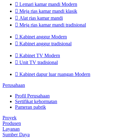

Lemari kamar mandi Modern

Meja rias kamar mandi klasik

Alat rias kamar mandi

Meja rias kamar mandi tradisional

Kabinet anggur Modern

Kabinet anggur tradisional

Kabinet TV Modern

Unit TV tradisional

Kabinet dapur luar ruangan Modern
Perusahaan
Profil Perusahaan
Sertifikat kehormatan
Pameran pabrik
Proyek
Produsen
Layanan
Sumber Daya