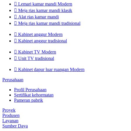

Lemari kamar mandi Modern

Meja rias kamar mandi klasik

Alat rias kamar mandi

Meja rias kamar mandi tradisional

Kabinet anggur Modern

Kabinet anggur tradisional

Kabinet TV Modern

Unit TV tradisional

Kabinet dapur luar ruangan Modern
Perusahaan
Profil Perusahaan
Sertifikat kehormatan
Pameran pabrik
Proyek
Produsen
Layanan
Sumber Daya