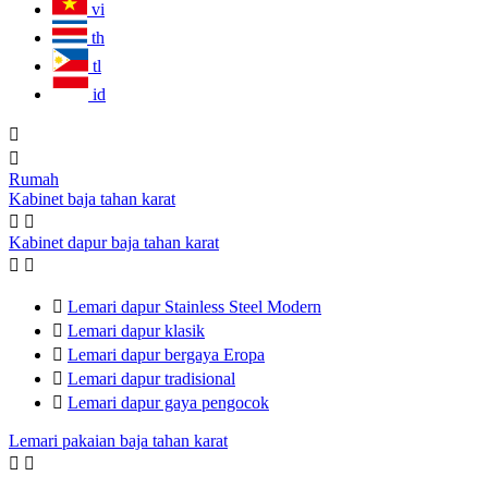
vi
th
tl
id


Rumah
Kabinet baja tahan karat


Kabinet dapur baja tahan karat



Lemari dapur Stainless Steel Modern

Lemari dapur klasik

Lemari dapur bergaya Eropa

Lemari dapur tradisional

Lemari dapur gaya pengocok
Lemari pakaian baja tahan karat

