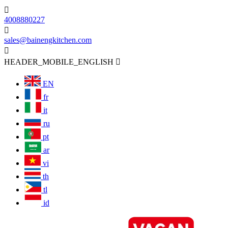

4008880227

sales@bainengkitchen.com

HEADER_MOBILE_ENGLISH

EN
fr
it
ru
pt
ar
vi
th
tl
id