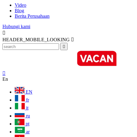
Video
Blog
Berita Perusahaan
Hubungi kami

HEADER_MOBILE_LOOKING



En
EN
fr
it
ru
pt
ar