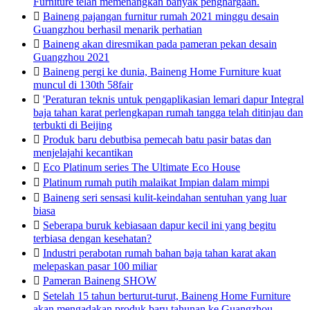
Furniture telah memenangkan banyak penghargaan.

Baineng pajangan furnitur rumah 2021 minggu desain
Guangzhou berhasil menarik perhatian

Baineng akan diresmikan pada pameran pekan desain
Guangzhou 2021

Baineng pergi ke dunia, Baineng Home Furniture kuat
muncul di 130th 58fair

'Peraturan teknis untuk pengaplikasian lemari dapur Integral
baja tahan karat perlengkapan rumah tangga telah ditinjau dan
terbukti di Beijing

Produk baru debutbisa pemecah batu pasir batas dan
menjelajahi kecantikan

Eco Platinum series The Ultimate Eco House

Platinum rumah putih malaikat Impian dalam mimpi

Baineng seri sensasi kulit-keindahan sentuhan yang luar
biasa

Seberapa buruk kebiasaan dapur kecil ini yang begitu
terbiasa dengan kesehatan?

Industri perabotan rumah bahan baja tahan karat akan
melepaskan pasar 100 miliar

Pameran Baineng SHOW

Setelah 15 tahun berturut-turut, Baineng Home Furniture
akan mengadakan produk baru tahunan ke Guangzhou