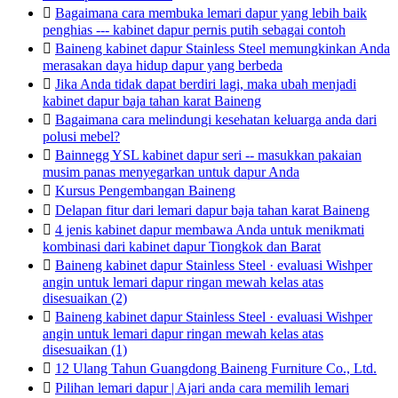

Bagaimana cara membuka lemari dapur yang lebih baik
penghias --- kabinet dapur pernis putih sebagai contoh

Baineng kabinet dapur Stainless Steel memungkinkan Anda
merasakan daya hidup dapur yang berbeda

Jika Anda tidak dapat berdiri lagi, maka ubah menjadi
kabinet dapur baja tahan karat Baineng

Bagaimana cara melindungi kesehatan keluarga anda dari
polusi mebel?

Bainnegg YSL kabinet dapur seri -- masukkan pakaian
musim panas menyegarkan untuk dapur Anda

Kursus Pengembangan Baineng

Delapan fitur dari lemari dapur baja tahan karat Baineng

4 jenis kabinet dapur membawa Anda untuk menikmati
kombinasi dari kabinet dapur Tiongkok dan Barat

Baineng kabinet dapur Stainless Steel · evaluasi Wishper
angin untuk lemari dapur ringan mewah kelas atas
disesuaikan (2)

Baineng kabinet dapur Stainless Steel · evaluasi Wishper
angin untuk lemari dapur ringan mewah kelas atas
disesuaikan (1)

12 Ulang Tahun Guangdong Baineng Furniture Co., Ltd.

Pilihan lemari dapur | Ajari anda cara memilih lemari