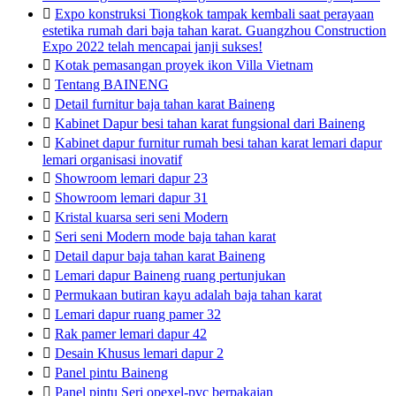

Expo konstruksi Tiongkok tampak kembali saat perayaan
estetika rumah dari baja tahan karat. Guangzhou Construction
Expo 2022 telah mencapai janji sukses!

Kotak pemasangan proyek ikon Villa Vietnam

Tentang BAINENG

Detail furnitur baja tahan karat Baineng

Kabinet Dapur besi tahan karat fungsional dari Baineng

Kabinet dapur furnitur rumah besi tahan karat lemari dapur
lemari organisasi inovatif

Showroom lemari dapur 23

Showroom lemari dapur 31

Kristal kuarsa seri seni Modern

Seri seni Modern mode baja tahan karat

Detail dapur baja tahan karat Baineng

Lemari dapur Baineng ruang pertunjukan

Permukaan butiran kayu adalah baja tahan karat

Lemari dapur ruang pamer 32

Rak pamer lemari dapur 42

Desain Khusus lemari dapur 2

Panel pintu Baineng

Panel pintu Seri opexel-pvc berpakaian