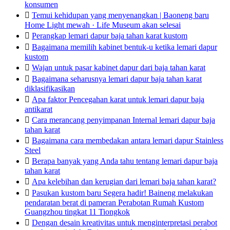
konsumen

Temui kehidupan yang menyenangkan | Baoneng baru
Home Light mewah · Life Museum akan selesai

Perangkap lemari dapur baja tahan karat kustom

Bagaimana memilih kabinet bentuk-u ketika lemari dapur
kustom

Wajan untuk pasar kabinet dapur dari baja tahan karat

Bagaimana seharusnya lemari dapur baja tahan karat
diklasifikasikan

Apa faktor Pencegahan karat untuk lemari dapur baja
antikarat

Cara merancang penyimpanan Internal lemari dapur baja
tahan karat

Bagaimana cara membedakan antara lemari dapur Stainless
Steel

Berapa banyak yang Anda tahu tentang lemari dapur baja
tahan karat

Apa kelebihan dan kerugian dari lemari baja tahan karat?

Pasukan kustom baru Segera hadir! Baineng melakukan
pendaratan berat di pameran Perabotan Rumah Kustom
Guangzhou tingkat 11 Tiongkok

Dengan desain kreativitas untuk menginterpretasi perabot