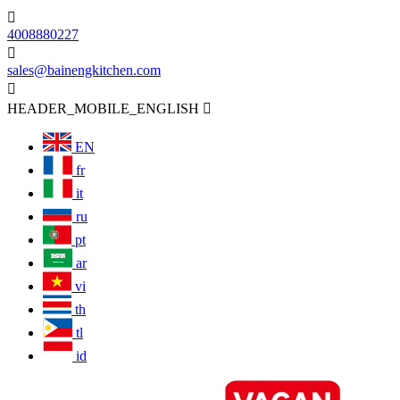

4008880227

sales@bainengkitchen.com

HEADER_MOBILE_ENGLISH

EN
fr
it
ru
pt
ar
vi
th
tl
id