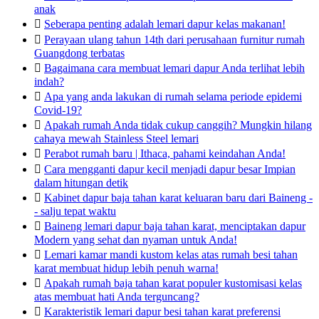
anak

Seberapa penting adalah lemari dapur kelas makanan!

Perayaan ulang tahun 14th dari perusahaan furnitur rumah
Guangdong terbatas

Bagaimana cara membuat lemari dapur Anda terlihat lebih
indah?

Apa yang anda lakukan di rumah selama periode epidemi
Covid-19?

Apakah rumah Anda tidak cukup canggih? Mungkin hilang
cahaya mewah Stainless Steel lemari

Perabot rumah baru | Ithaca, pahami keindahan Anda!

Cara mengganti dapur kecil menjadi dapur besar Impian
dalam hitungan detik

Kabinet dapur baja tahan karat keluaran baru dari Baineng -
- salju tepat waktu

Baineng lemari dapur baja tahan karat, menciptakan dapur
Modern yang sehat dan nyaman untuk Anda!

Lemari kamar mandi kustom kelas atas rumah besi tahan
karat membuat hidup lebih penuh warna!

Apakah rumah baja tahan karat populer kustomisasi kelas
atas membuat hati Anda terguncang?

Karakteristik lemari dapur besi tahan karat preferensi