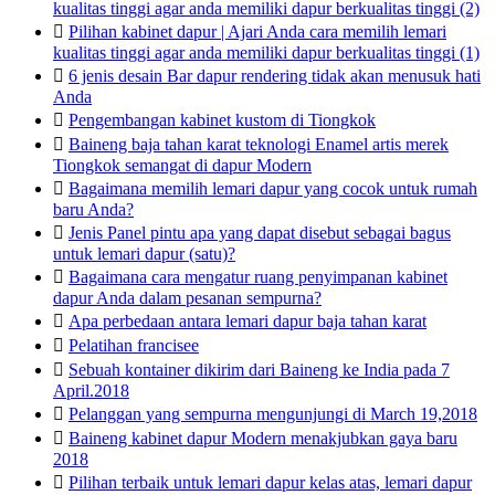
kualitas tinggi agar anda memiliki dapur berkualitas tinggi (2)

Pilihan kabinet dapur | Ajari Anda cara memilih lemari
kualitas tinggi agar anda memiliki dapur berkualitas tinggi (1)

6 jenis desain Bar dapur rendering tidak akan menusuk hati
Anda

Pengembangan kabinet kustom di Tiongkok

Baineng baja tahan karat teknologi Enamel artis merek
Tiongkok semangat di dapur Modern

Bagaimana memilih lemari dapur yang cocok untuk rumah
baru Anda?

Jenis Panel pintu apa yang dapat disebut sebagai bagus
untuk lemari dapur (satu)?

Bagaimana cara mengatur ruang penyimpanan kabinet
dapur Anda dalam pesanan sempurna?

Apa perbedaan antara lemari dapur baja tahan karat

Pelatihan francisee

Sebuah kontainer dikirim dari Baineng ke India pada 7
April.2018

Pelanggan yang sempurna mengunjungi di March 19,2018

Baineng kabinet dapur Modern menakjubkan gaya baru
2018

Pilihan terbaik untuk lemari dapur kelas atas, lemari dapur