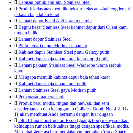

Lapisan bubuk abu-abu Stainless Steel

Produk kelas atas memiliki tekstur kelas atas-baineng lemari
pakaian baja tahan karat

Lemari dapur Kecil Anti karat melamin

Begitu besar Stainless Steel kabinet dapur dari Cilent kami
umpan balik

Lemari dapur Stainless Steel

Pintu lemari dapur Modular tahan air

Kabinet dapur Stainless Steel pintu Galaxy putih

Kabinet dapur baja tahan karat kilau tinggi putih

Lemari pakaian Stainless Steel Wardrobe warna serbuk
kayu

Mengapa memilih kabinet dapur baja tahan karat

Kabinet dapur baja tahan karat putih

Lemari Stainless Steel gaya Modren putih

Pemanasan pameran Juli

Produk baru modis, ringan dan mewah, dan seni
kesederhanaan dan keanggunan Collides. Booth No. 4.2. 11-
11 akan membuat Anda bertemu dengan luar dugaan

24th China Construction Expo (guangzhou) menyesuaikan
kehidupan rumah berkualitas tinggi dengan spesifikasi modis.
Mari lihat generasi baru pengalaman memukau Yanyi Space!