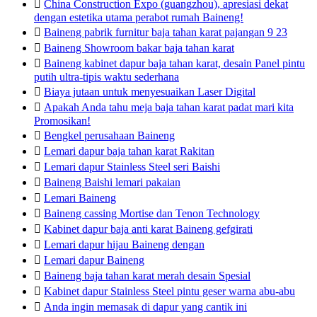

China Construction Expo (guangzhou), apresiasi dekat
dengan estetika utama perabot rumah Baineng!

Baineng pabrik furnitur baja tahan karat pajangan 9 23

Baineng Showroom bakar baja tahan karat

Baineng kabinet dapur baja tahan karat, desain Panel pintu
putih ultra-tipis waktu sederhana

Biaya jutaan untuk menyesuaikan Laser Digital

Apakah Anda tahu meja baja tahan karat padat mari kita
Promosikan!

Bengkel perusahaan Baineng

Lemari dapur baja tahan karat Rakitan

Lemari dapur Stainless Steel seri Baishi

Baineng Baishi lemari pakaian

Lemari Baineng

Baineng cassing Mortise dan Tenon Technology

Kabinet dapur baja anti karat Baineng gefgirati

Lemari dapur hijau Baineng dengan

Lemari dapur Baineng

Baineng baja tahan karat merah desain Spesial

Kabinet dapur Stainless Steel pintu geser warna abu-abu

Anda ingin memasak di dapur yang cantik ini