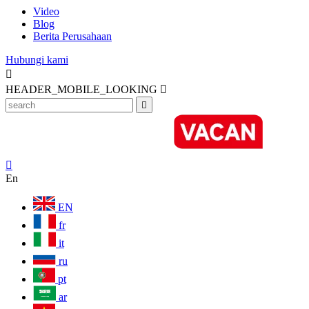
Video
Blog
Berita Perusahaan
Hubungi kami

HEADER_MOBILE_LOOKING



En
EN
fr
it
ru
pt
ar