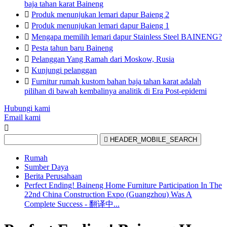
baja tahan karat Baineng

Produk menunjukan lemari dapur Baieng 2

Produk menunjukan lemari dapur Baieng 1

Mengapa memilih lemari dapur Stainless Steel BAINENG?

Pesta tahun baru Baineng

Pelanggan Yang Ramah dari Moskow, Rusia

Kunjungi pelanggan

Furnitur rumah kustom bahan baja tahan karat adalah
pilihan di bawah kembalinya analitik di Era Post-epidemi
Hubungi kami
Email kami


HEADER_MOBILE_SEARCH
Rumah
Sumber Daya
Berita Perusahaan
Perfect Ending! Baineng Home Furniture Participation In The
22nd China Construction Expo (Guangzhou) Was A
Complete Success - 翻译中...