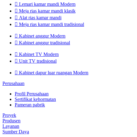

Lemari kamar mandi Modern

Meja rias kamar mandi klasik

Alat rias kamar mandi

Meja rias kamar mandi tradisional

Kabinet anggur Modern

Kabinet anggur tradisional

Kabinet TV Modern

Unit TV tradisional

Kabinet dapur luar ruangan Modern
Perusahaan
Profil Perusahaan
Sertifikat kehormatan
Pameran pabrik
Proyek
Produsen
Layanan
Sumber Daya