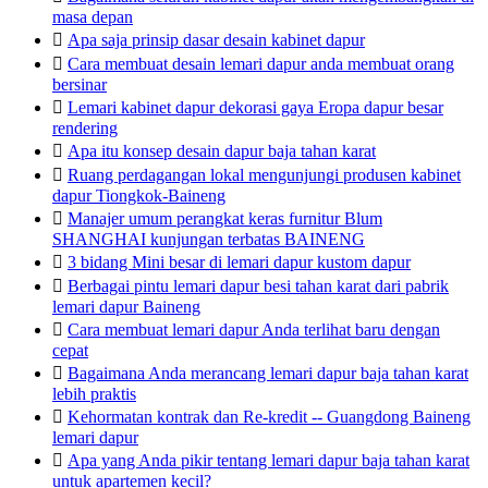
masa depan

Apa saja prinsip dasar desain kabinet dapur

Cara membuat desain lemari dapur anda membuat orang
bersinar

Lemari kabinet dapur dekorasi gaya Eropa dapur besar
rendering

Apa itu konsep desain dapur baja tahan karat

Ruang perdagangan lokal mengunjungi produsen kabinet
dapur Tiongkok-Baineng

Manajer umum perangkat keras furnitur Blum
SHANGHAI kunjungan terbatas BAINENG

3 bidang Mini besar di lemari dapur kustom dapur

Berbagai pintu lemari dapur besi tahan karat dari pabrik
lemari dapur Baineng

Cara membuat lemari dapur Anda terlihat baru dengan
cepat

Bagaimana Anda merancang lemari dapur baja tahan karat
lebih praktis

Kehormatan kontrak dan Re-kredit -- Guangdong Baineng
lemari dapur

Apa yang Anda pikir tentang lemari dapur baja tahan karat
untuk apartemen kecil?