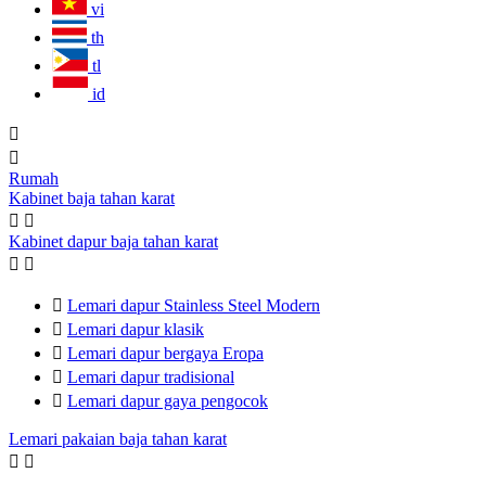
vi
th
tl
id


Rumah
Kabinet baja tahan karat


Kabinet dapur baja tahan karat



Lemari dapur Stainless Steel Modern

Lemari dapur klasik

Lemari dapur bergaya Eropa

Lemari dapur tradisional

Lemari dapur gaya pengocok
Lemari pakaian baja tahan karat

