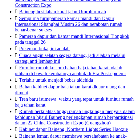
Construction Expo

Baineng besi tahan karat jalan Umroh rumah

Sempurna furnipameran kamar mandi dan Dapur
Internasional Shanghai Musim 26 dan perabotan rumah
benar-benar sukses

Pameran dapur dan kamar mandi Internasional Tiongkok
pada tanggal 26

Pokemon buka, ini adalah

Cuaca angin selatan segera datang, jadi silakan melalui
strategi anti-lembap ini!

Furnitur rumah kustom bahan baja tahan karat adalah
pilihan di bawah kembalinya analitik di Era Post-epidemi

Terlahir untuk menjadi bebas aldehida

Bahan kabinet dapur baja tahan karat didaur ulang dan
dimuat

Tren baru istimewa, waktu yang tepat untuk furnitur rumah
baja tahan karat

Rumah berkualitas tinggi ramah lingkungan menyala dalam
kehidupan hijau! Baineng perlengkapan rumah berpartisipasi
dalam 22 China Construction Expo (Guangzhou)

Kabinet dapur Baineng: Northern Lights Series-Haoxue

Baineng lemari dapur membawa persahabatan ke anak-