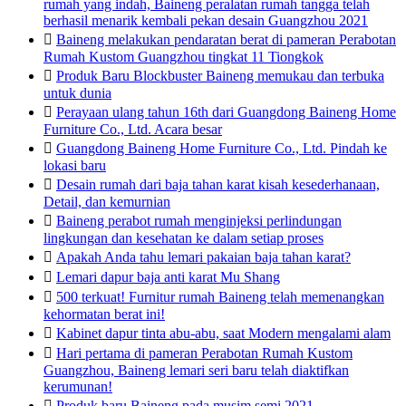
rumah yang indah, Baineng peralatan rumah tangga telah
berhasil menarik kembali pekan desain Guangzhou 2021

Baineng melakukan pendaratan berat di pameran Perabotan
Rumah Kustom Guangzhou tingkat 11 Tiongkok

Produk Baru Blockbuster Baineng memukau dan terbuka
untuk dunia

Perayaan ulang tahun 16th dari Guangdong Baineng Home
Furniture Co., Ltd. Acara besar

Guangdong Baineng Home Furniture Co., Ltd. Pindah ke
lokasi baru

Desain rumah dari baja tahan karat kisah kesederhanaan,
Detail, dan kemurnian

Baineng perabot rumah menginjeksi perlindungan
lingkungan dan kesehatan ke dalam setiap proses

Apakah Anda tahu lemari pakaian baja tahan karat?

Lemari dapur baja anti karat Mu Shang

500 terkuat! Furnitur rumah Baineng telah memenangkan
kehormatan berat ini!

Kabinet dapur tinta abu-abu, saat Modern mengalami alam

Hari pertama di pameran Perabotan Rumah Kustom
Guangzhou, Baineng lemari seri baru telah diaktifkan
kerumunan!

Produk baru Baineng pada musim semi 2021