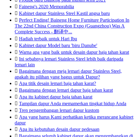

Faineng's 2020 Memorabilia

Kabinet dapur Stainless Steel Kastil angsa baru

Perfect Ending! Baineng Home Furniture Participation In
The 22nd China Construction Expo (Guangzhou) Was A
Complete Success - 翻译中...

Hadiah terbaik untuk Hari Ibu

Kabinet dapur Model baru 'biru Danube'

Warna apa yang baik untuk desain dapur baja tahan karat

Ini sebabnya lemari Stainless Steel lebih baik daripada
lemari lain

Bagaimana dengan meja lemari dapur Stainless Steel,
apakah itu pilihan yang bagus untuk Dapur?

Apa titik desain lemari baja tahan karat?

Bagaimana dengan lemari dapur baja tahan karat

Apa itu kabinet dapur baja tahan karat

Tampilan dapur Anda memamerkan tingkat hidup Anda

Tren pengembangan lemari dapur kustom

Apa yang harus Kami perhatikan ketika merancang kabinet
dapur

Apa itu kebutuhan desain dapur pedesaan

Bagaimana seluruh kabinet dapur akan mengembangkan di