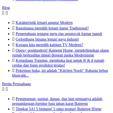
Blog



Karakteristik lemari anggur Modern

Bagaimana memilih lemari dapur Tradisional?

Pengetahuan tentang meja rias pengocok kamar mandi

Gelombang busana lemari gaya industri

Kenapa kita memilih kabinet TV Modern?

Open× postmodern! Baineng Home, mendefinisikan ulang
rumah berkualitas tinggi dengan paska Modernisme

Kemuliaan Topping, membuka tirai untuk R & d rumah
cerdas dan basis produksi teratas!

Pokemon buka, ini adalah "Kitchen Noob" Rahasia bebas
khawatir...
Berita Perusahaan



Pegunungan, sungai, danau, dan laut semuanya adalah
pemandangan-furnitur baja tahan karat Baineng

Tingkat 5A! 5 bintang! 5 ratus teratas! Baineng Home