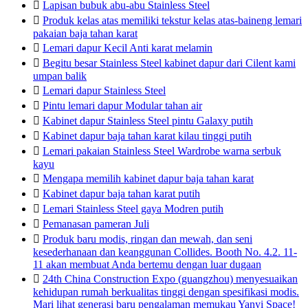

Lapisan bubuk abu-abu Stainless Steel

Produk kelas atas memiliki tekstur kelas atas-baineng lemari
pakaian baja tahan karat

Lemari dapur Kecil Anti karat melamin

Begitu besar Stainless Steel kabinet dapur dari Cilent kami
umpan balik

Lemari dapur Stainless Steel

Pintu lemari dapur Modular tahan air

Kabinet dapur Stainless Steel pintu Galaxy putih

Kabinet dapur baja tahan karat kilau tinggi putih

Lemari pakaian Stainless Steel Wardrobe warna serbuk
kayu

Mengapa memilih kabinet dapur baja tahan karat

Kabinet dapur baja tahan karat putih

Lemari Stainless Steel gaya Modren putih

Pemanasan pameran Juli

Produk baru modis, ringan dan mewah, dan seni
kesederhanaan dan keanggunan Collides. Booth No. 4.2. 11-
11 akan membuat Anda bertemu dengan luar dugaan

24th China Construction Expo (guangzhou) menyesuaikan
kehidupan rumah berkualitas tinggi dengan spesifikasi modis.
Mari lihat generasi baru pengalaman memukau Yanyi Space!