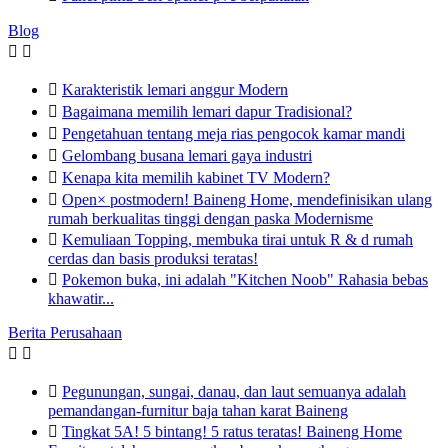
Blog



Karakteristik lemari anggur Modern

Bagaimana memilih lemari dapur Tradisional?

Pengetahuan tentang meja rias pengocok kamar mandi

Gelombang busana lemari gaya industri

Kenapa kita memilih kabinet TV Modern?

Open× postmodern! Baineng Home, mendefinisikan ulang
rumah berkualitas tinggi dengan paska Modernisme

Kemuliaan Topping, membuka tirai untuk R & d rumah
cerdas dan basis produksi teratas!

Pokemon buka, ini adalah "Kitchen Noob" Rahasia bebas
khawatir...
Berita Perusahaan



Pegunungan, sungai, danau, dan laut semuanya adalah
pemandangan-furnitur baja tahan karat Baineng

Tingkat 5A! 5 bintang! 5 ratus teratas! Baineng Home