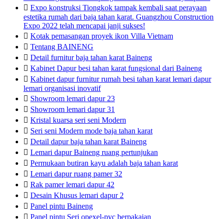

Expo konstruksi Tiongkok tampak kembali saat perayaan
estetika rumah dari baja tahan karat. Guangzhou Construction
Expo 2022 telah mencapai janji sukses!

Kotak pemasangan proyek ikon Villa Vietnam

Tentang BAINENG

Detail furnitur baja tahan karat Baineng

Kabinet Dapur besi tahan karat fungsional dari Baineng

Kabinet dapur furnitur rumah besi tahan karat lemari dapur
lemari organisasi inovatif

Showroom lemari dapur 23

Showroom lemari dapur 31

Kristal kuarsa seri seni Modern

Seri seni Modern mode baja tahan karat

Detail dapur baja tahan karat Baineng

Lemari dapur Baineng ruang pertunjukan

Permukaan butiran kayu adalah baja tahan karat

Lemari dapur ruang pamer 32

Rak pamer lemari dapur 42

Desain Khusus lemari dapur 2

Panel pintu Baineng

Panel pintu Seri opexel-pvc berpakaian