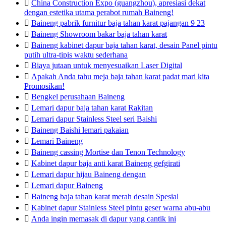

China Construction Expo (guangzhou), apresiasi dekat
dengan estetika utama perabot rumah Baineng!

Baineng pabrik furnitur baja tahan karat pajangan 9 23

Baineng Showroom bakar baja tahan karat

Baineng kabinet dapur baja tahan karat, desain Panel pintu
putih ultra-tipis waktu sederhana

Biaya jutaan untuk menyesuaikan Laser Digital

Apakah Anda tahu meja baja tahan karat padat mari kita
Promosikan!

Bengkel perusahaan Baineng

Lemari dapur baja tahan karat Rakitan

Lemari dapur Stainless Steel seri Baishi

Baineng Baishi lemari pakaian

Lemari Baineng

Baineng cassing Mortise dan Tenon Technology

Kabinet dapur baja anti karat Baineng gefgirati

Lemari dapur hijau Baineng dengan

Lemari dapur Baineng

Baineng baja tahan karat merah desain Spesial

Kabinet dapur Stainless Steel pintu geser warna abu-abu

Anda ingin memasak di dapur yang cantik ini