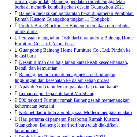
rumah yang indah, Baineng peralatan rumah tangga telah
berhasil menarik kembali pekan desain Guangzhou 2021

Baineng melakukan pendaratan berat di pameran Perabotan
Rumah Kustom Guangzhou tingkat 11 Tiongkok

Produk Baru Blockbuster Baineng memukau dan terbuka
untuk dunia

Perayaan ulang tahun 16th dari Guangdong Baineng Home
Furniture Co., Ltd. Acara besar

Guangdong Baineng Home Furniture Co., Ltd. Pindah ke
lokasi baru

Desain rumah dari baja tahan karat kisah kesederhanaan,
Detail, dan kemurnian

Baineng perabot rumah menginjeksi perlindungan
lingkungan dan kesehatan ke dalam setiap proses

Apakah Anda tahu lemari pakaian baja tahan karat?

Lemari dapur baja anti karat Mu Shang

500 terkuat! Furnitur rumah Baineng telah memenangkan
kehormatan berat ini!

Kabinet dapur tinta abu-abu, saat Modern mengalami alam

Hari pertama di pameran Perabotan Rumah Kustom
Guangzhou, Baineng lemari seri baru telah diaktifkan
kerumunan!

Produk baru Baineng pada musim semi 2021