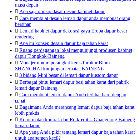
masa depan

Apa saja prinsip dasar desain kabinet dapur

Cara membuat desain lemari dapur anda membuat orang
bersinar

Lemari kabinet dapur dekorasi gaya Eropa dapur besar
rendering

Apa itu konsep desain dapur baja tahan karat

Ruang perdagangan lokal mengunjungi produsen kabinet
dapur Tiongkok-Baineng

Manajer umum perangkat keras furnitur Blum
SHANGHAI kunjungan terbatas BAINENG

3 bidang Mini besar di lemari dapur kustom dapur

Berbagai pintu lemari dapur besi tahan karat dari pabrik
lemari dapur Baineng

Cara membuat lemari dapur Anda terlihat baru dengan
cepat

Bagaimana Anda merancang lemari dapur baja tahan karat
lebih praktis

Kehormatan kontrak dan Re-kredit -- Guangdong Baineng
lemari dapur

Apa yang Anda pikir tentang lemari dapur baja tahan karat
untuk apartemen kecil?