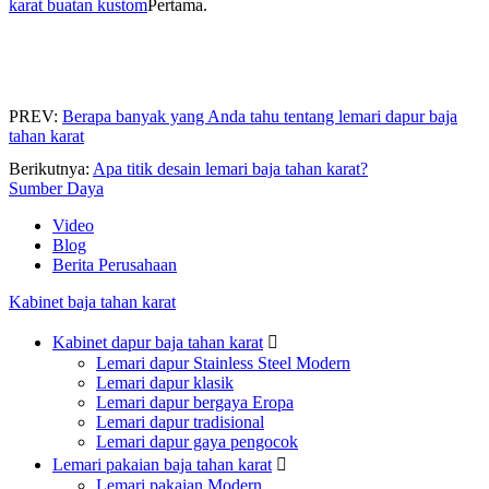
karat buatan kustom
Pertama.
PREV:
Berapa banyak yang Anda tahu tentang lemari dapur baja
tahan karat
Berikutnya:
Apa titik desain lemari baja tahan karat?
Sumber Daya
Video
Blog
Berita Perusahaan
Kabinet baja tahan karat
Kabinet dapur baja tahan karat

Lemari dapur Stainless Steel Modern
Lemari dapur klasik
Lemari dapur bergaya Eropa
Lemari dapur tradisional
Lemari dapur gaya pengocok
Lemari pakaian baja tahan karat

Lemari pakaian Modern