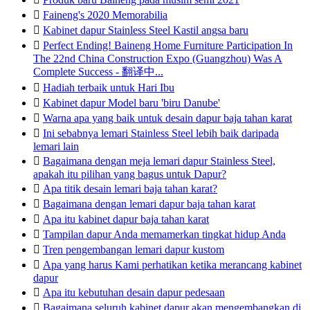

Faineng's 2020 Memorabilia

Kabinet dapur Stainless Steel Kastil angsa baru

Perfect Ending! Baineng Home Furniture Participation In
The 22nd China Construction Expo (Guangzhou) Was A
Complete Success - 翻译中...

Hadiah terbaik untuk Hari Ibu

Kabinet dapur Model baru 'biru Danube'

Warna apa yang baik untuk desain dapur baja tahan karat

Ini sebabnya lemari Stainless Steel lebih baik daripada
lemari lain

Bagaimana dengan meja lemari dapur Stainless Steel,
apakah itu pilihan yang bagus untuk Dapur?

Apa titik desain lemari baja tahan karat?

Bagaimana dengan lemari dapur baja tahan karat

Apa itu kabinet dapur baja tahan karat

Tampilan dapur Anda memamerkan tingkat hidup Anda

Tren pengembangan lemari dapur kustom

Apa yang harus Kami perhatikan ketika merancang kabinet
dapur

Apa itu kebutuhan desain dapur pedesaan

Bagaimana seluruh kabinet dapur akan mengembangkan di