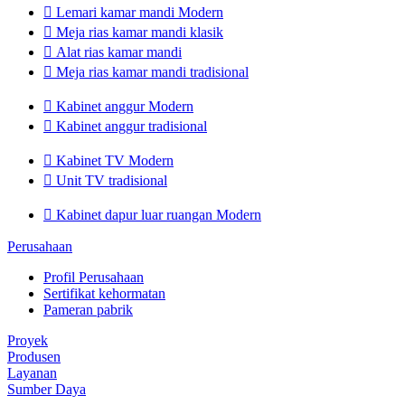

Lemari kamar mandi Modern

Meja rias kamar mandi klasik

Alat rias kamar mandi

Meja rias kamar mandi tradisional

Kabinet anggur Modern

Kabinet anggur tradisional

Kabinet TV Modern

Unit TV tradisional

Kabinet dapur luar ruangan Modern
Perusahaan
Profil Perusahaan
Sertifikat kehormatan
Pameran pabrik
Proyek
Produsen
Layanan
Sumber Daya