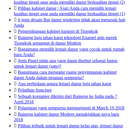
kualitas tinggi agar anda memiliki dapur berkualitas tinggi (2)

Pilihan kabinet dapur | Ajari Anda cara memilih lemari
kualitas tinggi agar anda memiliki dapur berkualitas tinggi (1)

6 jenis desain Bar dapur rendering tidak akan menusuk hati
Anda

Pengembangan kabinet kustom di Tiongkok

Baineng baja tahan karat teknologi Enamel artis merek
Tiongkok semangat di dapur Modern

Bagaimana memilih lemari dapur yang cocok untuk rumah
baru Anda?

Jenis Panel pintu apa yang dapat disebut sebagai bagus
untuk lemari dapur (satu)?

Bagaimana cara mengatur ruang penyimpanan kabinet
dapur Anda dalam pesanan sempurna?

Apa perbedaan antara lemari dapur baja tahan karat

Pelatihan francisee

Sebuah kontainer dikirim dari Baineng ke India pada 7
April.2018

Pelanggan yang sempurna mengunjungi di March 19,2018

Baineng kabinet dapur Modern menakjubkan gaya baru
2018

Pilihan terbaik untuk lemari dapur kelas atas, lemari dapur