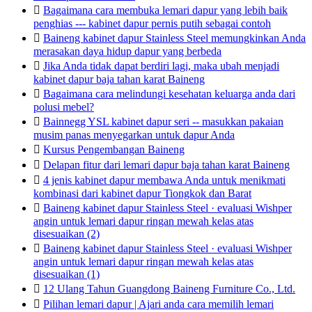

Bagaimana cara membuka lemari dapur yang lebih baik
penghias --- kabinet dapur pernis putih sebagai contoh

Baineng kabinet dapur Stainless Steel memungkinkan Anda
merasakan daya hidup dapur yang berbeda

Jika Anda tidak dapat berdiri lagi, maka ubah menjadi
kabinet dapur baja tahan karat Baineng

Bagaimana cara melindungi kesehatan keluarga anda dari
polusi mebel?

Bainnegg YSL kabinet dapur seri -- masukkan pakaian
musim panas menyegarkan untuk dapur Anda

Kursus Pengembangan Baineng

Delapan fitur dari lemari dapur baja tahan karat Baineng

4 jenis kabinet dapur membawa Anda untuk menikmati
kombinasi dari kabinet dapur Tiongkok dan Barat

Baineng kabinet dapur Stainless Steel · evaluasi Wishper
angin untuk lemari dapur ringan mewah kelas atas
disesuaikan (2)

Baineng kabinet dapur Stainless Steel · evaluasi Wishper
angin untuk lemari dapur ringan mewah kelas atas
disesuaikan (1)

12 Ulang Tahun Guangdong Baineng Furniture Co., Ltd.

Pilihan lemari dapur | Ajari anda cara memilih lemari