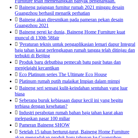
Furniture telah memenangkan banyak penghargaan.

Baineng pajangan furnitur rumah 2021 minggu desain
Guangzhou berhasil menarik perhatian

Baineng akan diresmikan pada pameran pekan desain
Guangzhou 2021

Baineng pergi ke dunia, Baineng Home Furniture kuat
muncul di 130th 58fair

'Peraturan teknis untuk pengaplikasian lemari dapur Integral
baja tahan karat perlengkapan rumah tangga telah ditinjau dan
terbukti di Beijing

Produk baru debutbisa pemecah batu pasir batas dan
menjelajahi kecantikan

Eco Platinum series The Ultimate Eco House

Platinum rumah putih malaikat Impian dalam mimpi

Baineng seri sensasi kulit-keindahan sentuhan yang luar
biasa

Seberapa buruk kebiasaan dapur kecil ini yang begitu
terbiasa dengan kesehatan?

Industri perabotan rumah bahan baja tahan karat akan
melepaskan pasar 100 miliar

Pameran Baineng SHOW

Setelah 15 tahun berturut-turut, Baineng Home Furniture
akan mengadakan produk baru tahunan ke Guangzhou