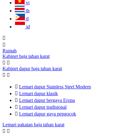
vi
th
tl
id


Rumah
Kabinet baja tahan karat


Kabinet dapur baja tahan karat



Lemari dapur Stainless Steel Modern

Lemari dapur klasik

Lemari dapur bergaya Eropa

Lemari dapur tradisional

Lemari dapur gaya pengocok
Lemari pakaian baja tahan karat

