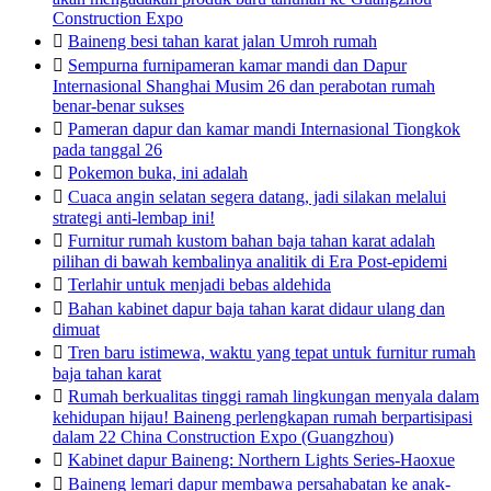
Construction Expo

Baineng besi tahan karat jalan Umroh rumah

Sempurna furnipameran kamar mandi dan Dapur
Internasional Shanghai Musim 26 dan perabotan rumah
benar-benar sukses

Pameran dapur dan kamar mandi Internasional Tiongkok
pada tanggal 26

Pokemon buka, ini adalah

Cuaca angin selatan segera datang, jadi silakan melalui
strategi anti-lembap ini!

Furnitur rumah kustom bahan baja tahan karat adalah
pilihan di bawah kembalinya analitik di Era Post-epidemi

Terlahir untuk menjadi bebas aldehida

Bahan kabinet dapur baja tahan karat didaur ulang dan
dimuat

Tren baru istimewa, waktu yang tepat untuk furnitur rumah
baja tahan karat

Rumah berkualitas tinggi ramah lingkungan menyala dalam
kehidupan hijau! Baineng perlengkapan rumah berpartisipasi
dalam 22 China Construction Expo (Guangzhou)

Kabinet dapur Baineng: Northern Lights Series-Haoxue

Baineng lemari dapur membawa persahabatan ke anak-