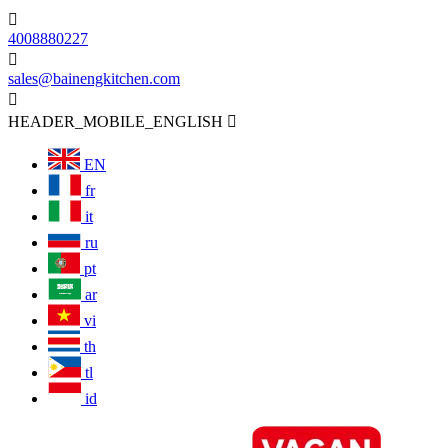

4008880227

sales@bainengkitchen.com

HEADER_MOBILE_ENGLISH

EN
fr
it
ru
pt
ar
vi
th
tl
id