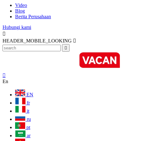
Video
Blog
Berita Perusahaan
Hubungi kami

HEADER_MOBILE_LOOKING



En
EN
fr
it
ru
pt
ar