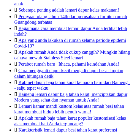
anak

Seberapa penting adalah lemari dapur kelas makanan!

Perayaan ulang tahun 14th dari perusahaan furnitur rumah
Guangdong terbatas

Bagaimana cara membuat lemari dapur Anda terlihat lebih
indah?

Apa yang anda lakukan di rumah selama periode epidemi
Covid-19?

Apakah rumah Anda tidak cukup canggih? Mungkin hilang
cahaya mewah Stainless Steel lemari

Perabot rumah baru | Ithaca, pahami keindahan Anda!

Cara mengganti dapur kecil menjadi dapur besar Impian
dalam hitungan detik

Kabinet dapur baja tahan karat keluaran baru dari Baineng -
- salju tepat waktu

Baineng lemari dapur baja tahan karat, menciptakan dapur
Modern yang sehat dan nyaman untuk Anda!

Lemari kamar mandi kustom kelas atas rumah besi tahan
karat membuat hidup lebih penuh warna!

Apakah rumah baja tahan karat populer kustomisasi kelas
atas membuat hati Anda terguncang?

Karakteristik lemari dapur besi tahan karat preferensi