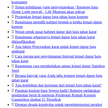
konsumen

Temui kehidupan yang menyenangkan | Baoneng baru
Home Light mewah · Life Museum akan selesai

Perangkap lemari dapur baja tahan karat kustom

Bagaimana memilih kabinet bentuk-u ketika lemari dapur
kustom

Wajan untuk pasar kabinet dapur dari baja tahan karat

Bagaimana seharusnya lemari dapur baja tahan karat
diklasifikasikan

Apa faktor Pencegahan karat untuk lemari dapur baja
antikarat

Cara merancang penyimpanan Internal lemari dapur baja
tahan karat

Bagaimana cara membedakan antara lemari dapur Stainless
Steel

Berapa banyak yang Anda tahu tentang lemari dapur baja
tahan karat

Apa kelebihan dan kerugian dari lemari baja tahan karat?

Pasukan kustom baru Segera hadir! Baineng melakukan
pendaratan berat di pameran Perabotan Rumah Kustom
Guangzhou tingkat 11 Tiongkok

Dengan desain kreativitas untuk menginterpretasi perabot