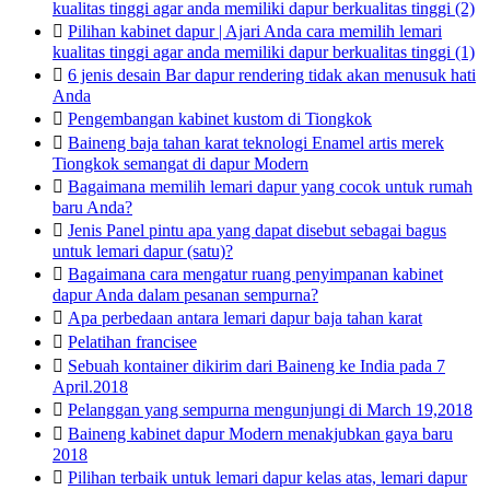
kualitas tinggi agar anda memiliki dapur berkualitas tinggi (2)

Pilihan kabinet dapur | Ajari Anda cara memilih lemari
kualitas tinggi agar anda memiliki dapur berkualitas tinggi (1)

6 jenis desain Bar dapur rendering tidak akan menusuk hati
Anda

Pengembangan kabinet kustom di Tiongkok

Baineng baja tahan karat teknologi Enamel artis merek
Tiongkok semangat di dapur Modern

Bagaimana memilih lemari dapur yang cocok untuk rumah
baru Anda?

Jenis Panel pintu apa yang dapat disebut sebagai bagus
untuk lemari dapur (satu)?

Bagaimana cara mengatur ruang penyimpanan kabinet
dapur Anda dalam pesanan sempurna?

Apa perbedaan antara lemari dapur baja tahan karat

Pelatihan francisee

Sebuah kontainer dikirim dari Baineng ke India pada 7
April.2018

Pelanggan yang sempurna mengunjungi di March 19,2018

Baineng kabinet dapur Modern menakjubkan gaya baru
2018

Pilihan terbaik untuk lemari dapur kelas atas, lemari dapur