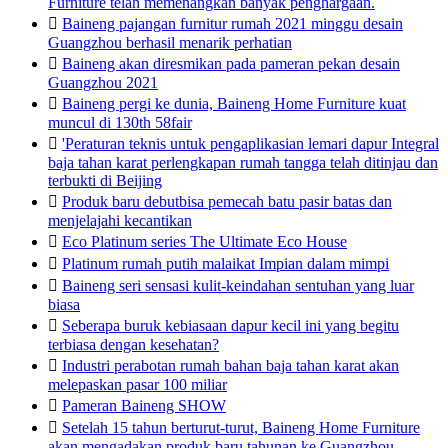
Furniture telah memenangkan banyak penghargaan.

Baineng pajangan furnitur rumah 2021 minggu desain
Guangzhou berhasil menarik perhatian

Baineng akan diresmikan pada pameran pekan desain
Guangzhou 2021

Baineng pergi ke dunia, Baineng Home Furniture kuat
muncul di 130th 58fair

'Peraturan teknis untuk pengaplikasian lemari dapur Integral
baja tahan karat perlengkapan rumah tangga telah ditinjau dan
terbukti di Beijing

Produk baru debutbisa pemecah batu pasir batas dan
menjelajahi kecantikan

Eco Platinum series The Ultimate Eco House

Platinum rumah putih malaikat Impian dalam mimpi

Baineng seri sensasi kulit-keindahan sentuhan yang luar
biasa

Seberapa buruk kebiasaan dapur kecil ini yang begitu
terbiasa dengan kesehatan?

Industri perabotan rumah bahan baja tahan karat akan
melepaskan pasar 100 miliar

Pameran Baineng SHOW

Setelah 15 tahun berturut-turut, Baineng Home Furniture
akan mengadakan produk baru tahunan ke Guangzhou