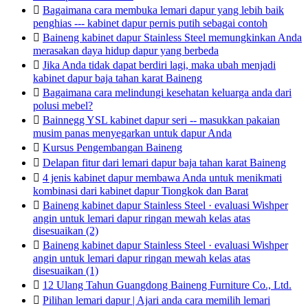

Bagaimana cara membuka lemari dapur yang lebih baik
penghias --- kabinet dapur pernis putih sebagai contoh

Baineng kabinet dapur Stainless Steel memungkinkan Anda
merasakan daya hidup dapur yang berbeda

Jika Anda tidak dapat berdiri lagi, maka ubah menjadi
kabinet dapur baja tahan karat Baineng

Bagaimana cara melindungi kesehatan keluarga anda dari
polusi mebel?

Bainnegg YSL kabinet dapur seri -- masukkan pakaian
musim panas menyegarkan untuk dapur Anda

Kursus Pengembangan Baineng

Delapan fitur dari lemari dapur baja tahan karat Baineng

4 jenis kabinet dapur membawa Anda untuk menikmati
kombinasi dari kabinet dapur Tiongkok dan Barat

Baineng kabinet dapur Stainless Steel · evaluasi Wishper
angin untuk lemari dapur ringan mewah kelas atas
disesuaikan (2)

Baineng kabinet dapur Stainless Steel · evaluasi Wishper
angin untuk lemari dapur ringan mewah kelas atas
disesuaikan (1)

12 Ulang Tahun Guangdong Baineng Furniture Co., Ltd.

Pilihan lemari dapur | Ajari anda cara memilih lemari