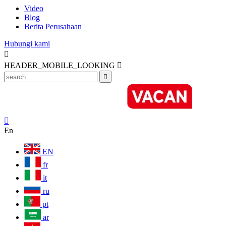
Video
Blog
Berita Perusahaan
Hubungi kami

HEADER_MOBILE_LOOKING



En
EN
fr
it
ru
pt
ar