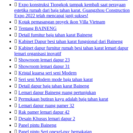

Expo konstruksi Tiongkok tampak kembali saat perayaan
estetika rumah dari baja tahan karat. Guangzhou Construction
Expo 2022 telah mencapai janji sukses!

Kotak pemasangan proyek ikon Villa Vietnam

Tentang BAINENG

Detail furnitur baja tahan karat Baineng

Kabinet Dapur besi tahan karat fungsional dari Baineng

Kabinet dapur furnitur rumah besi tahan karat lemari dapur
lemari organisasi inovatif

Showroom lemari dapur 23

Showroom lemari dapur 31

Kristal kuarsa seri seni Modern

Seri seni Modern mode baja tahan karat

Detail dapur baja tahan karat Baineng

Lemari dapur Baineng ruang pertunjukan

Permukaan butiran kayu adalah baja tahan karat

Lemari dapur ruang pamer 32

Rak pamer lemari dapur 42

Desain Khusus lemari dapur 2

Panel pintu Baineng

Panel pintu Seri opexel-pvc berpakaian