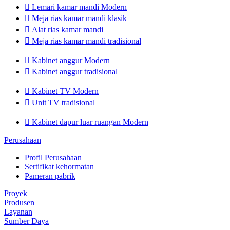

Lemari kamar mandi Modern

Meja rias kamar mandi klasik

Alat rias kamar mandi

Meja rias kamar mandi tradisional

Kabinet anggur Modern

Kabinet anggur tradisional

Kabinet TV Modern

Unit TV tradisional

Kabinet dapur luar ruangan Modern
Perusahaan
Profil Perusahaan
Sertifikat kehormatan
Pameran pabrik
Proyek
Produsen
Layanan
Sumber Daya