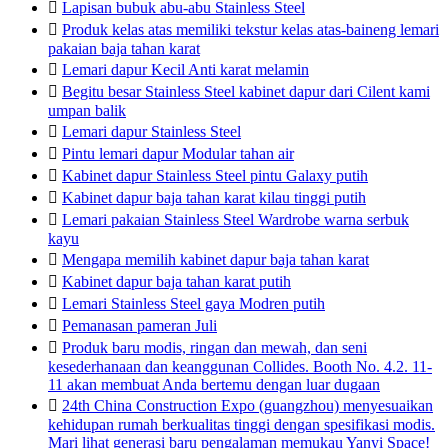

Lapisan bubuk abu-abu Stainless Steel

Produk kelas atas memiliki tekstur kelas atas-baineng lemari
pakaian baja tahan karat

Lemari dapur Kecil Anti karat melamin

Begitu besar Stainless Steel kabinet dapur dari Cilent kami
umpan balik

Lemari dapur Stainless Steel

Pintu lemari dapur Modular tahan air

Kabinet dapur Stainless Steel pintu Galaxy putih

Kabinet dapur baja tahan karat kilau tinggi putih

Lemari pakaian Stainless Steel Wardrobe warna serbuk
kayu

Mengapa memilih kabinet dapur baja tahan karat

Kabinet dapur baja tahan karat putih

Lemari Stainless Steel gaya Modren putih

Pemanasan pameran Juli

Produk baru modis, ringan dan mewah, dan seni
kesederhanaan dan keanggunan Collides. Booth No. 4.2. 11-
11 akan membuat Anda bertemu dengan luar dugaan

24th China Construction Expo (guangzhou) menyesuaikan
kehidupan rumah berkualitas tinggi dengan spesifikasi modis.
Mari lihat generasi baru pengalaman memukau Yanyi Space!