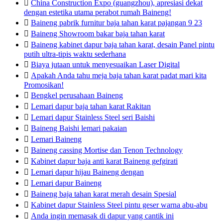

China Construction Expo (guangzhou), apresiasi dekat
dengan estetika utama perabot rumah Baineng!

Baineng pabrik furnitur baja tahan karat pajangan 9 23

Baineng Showroom bakar baja tahan karat

Baineng kabinet dapur baja tahan karat, desain Panel pintu
putih ultra-tipis waktu sederhana

Biaya jutaan untuk menyesuaikan Laser Digital

Apakah Anda tahu meja baja tahan karat padat mari kita
Promosikan!

Bengkel perusahaan Baineng

Lemari dapur baja tahan karat Rakitan

Lemari dapur Stainless Steel seri Baishi

Baineng Baishi lemari pakaian

Lemari Baineng

Baineng cassing Mortise dan Tenon Technology

Kabinet dapur baja anti karat Baineng gefgirati

Lemari dapur hijau Baineng dengan

Lemari dapur Baineng

Baineng baja tahan karat merah desain Spesial

Kabinet dapur Stainless Steel pintu geser warna abu-abu

Anda ingin memasak di dapur yang cantik ini