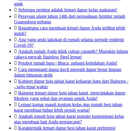
anak

Seberapa penting adalah lemari dapur kelas makanan!

Perayaan ulang tahun 14th dari perusahaan furnitur rumah
Guangdong terbatas

Bagaimana cara membuat lemari dapur Anda terlihat lebih
indah?

Apa yang anda lakukan di rumah selama periode epidemi
Covid-19?

Apakah rumah Anda tidak cukup canggih? Mungkin hilang
cahaya mewah Stainless Steel lemari

Perabot rumah baru | Ithaca, pahami keindahan Anda!

Cara mengganti dapur kecil menjadi dapur besar Impian
dalam hitungan detik

Kabinet dapur baja tahan karat keluaran baru dari Baineng -
- salju tepat waktu

Baineng lemari dapur baja tahan karat, menciptakan dapur
Modern yang sehat dan nyaman untuk Anda!

Lemari kamar mandi kustom kelas atas rumah besi tahan
karat membuat hidup lebih penuh warna!

Apakah rumah baja tahan karat populer kustomisasi kelas
atas membuat hati Anda terguncang?

Karakteristik lemari dapur besi tahan karat preferensi