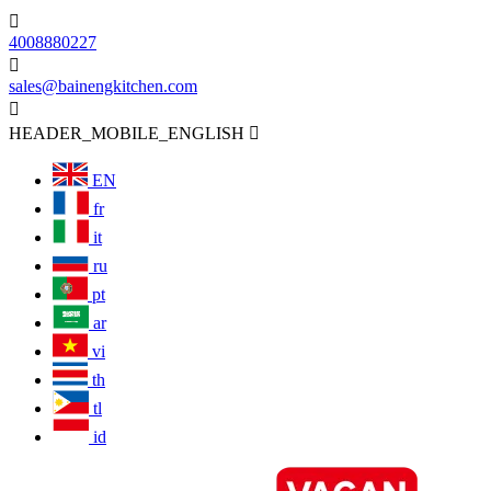

4008880227

sales@bainengkitchen.com

HEADER_MOBILE_ENGLISH

EN
fr
it
ru
pt
ar
vi
th
tl
id