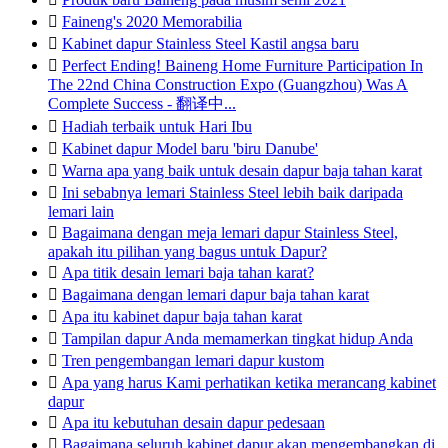

Faineng's 2020 Memorabilia

Kabinet dapur Stainless Steel Kastil angsa baru

Perfect Ending! Baineng Home Furniture Participation In
The 22nd China Construction Expo (Guangzhou) Was A
Complete Success - 翻译中...

Hadiah terbaik untuk Hari Ibu

Kabinet dapur Model baru 'biru Danube'

Warna apa yang baik untuk desain dapur baja tahan karat

Ini sebabnya lemari Stainless Steel lebih baik daripada
lemari lain

Bagaimana dengan meja lemari dapur Stainless Steel,
apakah itu pilihan yang bagus untuk Dapur?

Apa titik desain lemari baja tahan karat?

Bagaimana dengan lemari dapur baja tahan karat

Apa itu kabinet dapur baja tahan karat

Tampilan dapur Anda memamerkan tingkat hidup Anda

Tren pengembangan lemari dapur kustom

Apa yang harus Kami perhatikan ketika merancang kabinet
dapur

Apa itu kebutuhan desain dapur pedesaan

Bagaimana seluruh kabinet dapur akan mengembangkan di