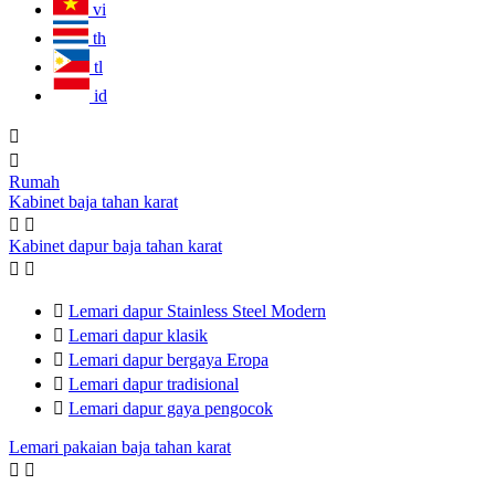
vi
th
tl
id


Rumah
Kabinet baja tahan karat


Kabinet dapur baja tahan karat



Lemari dapur Stainless Steel Modern

Lemari dapur klasik

Lemari dapur bergaya Eropa

Lemari dapur tradisional

Lemari dapur gaya pengocok
Lemari pakaian baja tahan karat

