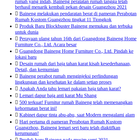
rumah yang indah, Baineng peralatan rumah tangga telah
berhasil menarik kembali pekan desain Guangzhou 2021

Baineng melakukan pendaratan berat di pameran Perabotan
Rumah Kustom Guangzhou tingkat 11 Tiongkok

Produk Baru Blockbuster Baineng memukau dan terbuka
untuk dunia

Perayaan ulang tahun 16th dari Guangdong Baineng Home
Furniture Co., Ltd. Acara besar

Guangdong Baineng Home Furniture Co., Ltd. Pindah ke
lokasi baru

Desain rumah dari baja tahan karat kisah kesederhanaan,
Detail, dan kemurnian

Baineng perabot rumah menginjeksi perlindungan
lingkungan dan kesehatan ke dalam setiap proses

Apakah Anda tahu lemari pakaian baja tahan karat?

Lemari dapur baja anti karat Mu Shang

500 terkuat! Furnitur rumah Baineng telah memenangkan
kehormatan berat ini!

Kabinet dapur tinta abu-abu, saat Modern mengalami alam

Hari pertama di pameran Perabotan Rumah Kustom
Guangzhou, Baineng lemari seri baru telah diaktifkan
kerumunan!

Produk baru Baineng pada musim semi 2021