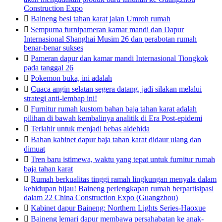
Construction Expo

Baineng besi tahan karat jalan Umroh rumah

Sempurna furnipameran kamar mandi dan Dapur
Internasional Shanghai Musim 26 dan perabotan rumah
benar-benar sukses

Pameran dapur dan kamar mandi Internasional Tiongkok
pada tanggal 26

Pokemon buka, ini adalah

Cuaca angin selatan segera datang, jadi silakan melalui
strategi anti-lembap ini!

Furnitur rumah kustom bahan baja tahan karat adalah
pilihan di bawah kembalinya analitik di Era Post-epidemi

Terlahir untuk menjadi bebas aldehida

Bahan kabinet dapur baja tahan karat didaur ulang dan
dimuat

Tren baru istimewa, waktu yang tepat untuk furnitur rumah
baja tahan karat

Rumah berkualitas tinggi ramah lingkungan menyala dalam
kehidupan hijau! Baineng perlengkapan rumah berpartisipasi
dalam 22 China Construction Expo (Guangzhou)

Kabinet dapur Baineng: Northern Lights Series-Haoxue

Baineng lemari dapur membawa persahabatan ke anak-