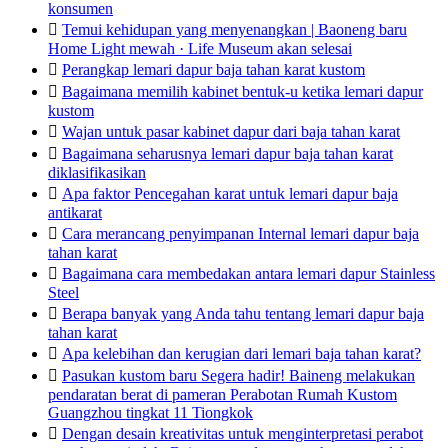
konsumen

Temui kehidupan yang menyenangkan | Baoneng baru
Home Light mewah · Life Museum akan selesai

Perangkap lemari dapur baja tahan karat kustom

Bagaimana memilih kabinet bentuk-u ketika lemari dapur
kustom

Wajan untuk pasar kabinet dapur dari baja tahan karat

Bagaimana seharusnya lemari dapur baja tahan karat
diklasifikasikan

Apa faktor Pencegahan karat untuk lemari dapur baja
antikarat

Cara merancang penyimpanan Internal lemari dapur baja
tahan karat

Bagaimana cara membedakan antara lemari dapur Stainless
Steel

Berapa banyak yang Anda tahu tentang lemari dapur baja
tahan karat

Apa kelebihan dan kerugian dari lemari baja tahan karat?

Pasukan kustom baru Segera hadir! Baineng melakukan
pendaratan berat di pameran Perabotan Rumah Kustom
Guangzhou tingkat 11 Tiongkok

Dengan desain kreativitas untuk menginterpretasi perabot