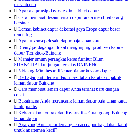
masa depan

Apa saja prinsip dasar desain kabinet dapur

Cara membuat desain lemari dapur anda membuat orang
bersinar

Lemari kabinet dapur dekorasi gaya Eropa dapur besar
rendering

Apa itu konsep desain dapur baja tahan karat

Ruang perdagangan lokal mengunjungi produsen kabinet
dapur Tiongkok-Baineng

Manajer umum perangkat keras furnitur Blum
SHANGHAI kunjungan terbatas BAINENG

3 bidang Mini besar di lemari dapur kustom dapur

Berbagai pintu lemari dapur besi tahan karat dari pabrik
lemari dapur Baineng

Cara membuat lemari dapur Anda terlihat baru dengan
cepat

Bagaimana Anda merancang lemari dapur baja tahan karat
lebih praktis

Kehormatan kontrak dan Re-kredit -- Guangdong Baineng
lemari dapur

Apa yang Anda pikir tentang lemari dapur baja tahan karat
untuk apartemen kecil?