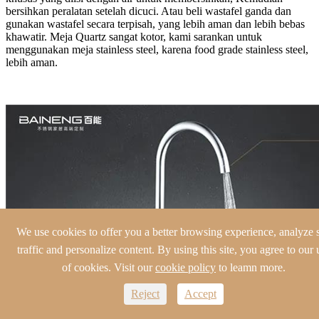
bersihkan peralatan setelah dicuci. Atau beli wastafel ganda dan
gunakan wastafel secara terpisah, yang lebih aman dan lebih bebas
khawatir. Meja Quartz sangat kotor, kami sarankan untuk
menggunakan meja stainless steel, karena food grade stainless steel,
lebih aman.
We use cookies to offer you a better browsing experience, analyze s
traffic and personalize content. By using this site, you agree to our 
of cookies. Visit our
cookie policy
to leamn more.
Reject
Accept
Error 5