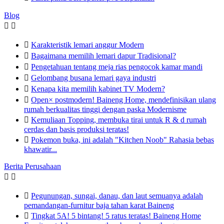
Blog



Karakteristik lemari anggur Modern

Bagaimana memilih lemari dapur Tradisional?

Pengetahuan tentang meja rias pengocok kamar mandi

Gelombang busana lemari gaya industri

Kenapa kita memilih kabinet TV Modern?

Open× postmodern! Baineng Home, mendefinisikan ulang
rumah berkualitas tinggi dengan paska Modernisme

Kemuliaan Topping, membuka tirai untuk R & d rumah
cerdas dan basis produksi teratas!

Pokemon buka, ini adalah "Kitchen Noob" Rahasia bebas
khawatir...
Berita Perusahaan



Pegunungan, sungai, danau, dan laut semuanya adalah
pemandangan-furnitur baja tahan karat Baineng

Tingkat 5A! 5 bintang! 5 ratus teratas! Baineng Home