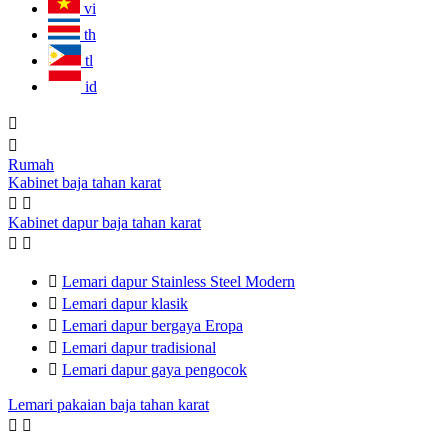
vi
th
tl
id


Rumah
Kabinet baja tahan karat


Kabinet dapur baja tahan karat



Lemari dapur Stainless Steel Modern

Lemari dapur klasik

Lemari dapur bergaya Eropa

Lemari dapur tradisional

Lemari dapur gaya pengocok
Lemari pakaian baja tahan karat

