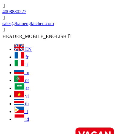

4008880227

sales@bainengkitchen.com

HEADER_MOBILE_ENGLISH

EN
fr
it
ru
pt
ar
vi
th
tl
id