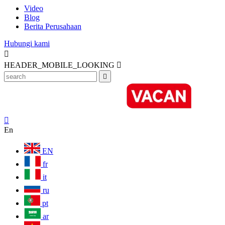
Video
Blog
Berita Perusahaan
Hubungi kami

HEADER_MOBILE_LOOKING



En
EN
fr
it
ru
pt
ar