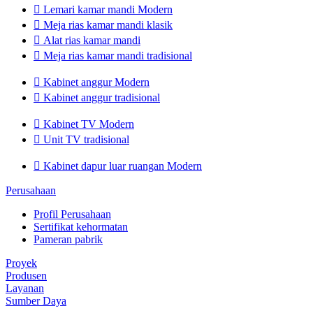

Lemari kamar mandi Modern

Meja rias kamar mandi klasik

Alat rias kamar mandi

Meja rias kamar mandi tradisional

Kabinet anggur Modern

Kabinet anggur tradisional

Kabinet TV Modern

Unit TV tradisional

Kabinet dapur luar ruangan Modern
Perusahaan
Profil Perusahaan
Sertifikat kehormatan
Pameran pabrik
Proyek
Produsen
Layanan
Sumber Daya