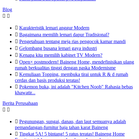
Blog



Karakteristik lemari anggur Modern

Bagaimana memilih lemari dapur Tradisional?

Pengetahuan tentang meja rias pengocok kamar mandi

Gelombang busana lemari gaya industri

Kenapa kita memilih kabinet TV Modern?

Open× postmodern! Baineng Home, mendefinisikan ulang
rumah berkualitas tinggi dengan paska Modernisme

Kemuliaan Topping, membuka tirai untuk R & d rumah
cerdas dan basis produksi teratas!

Pokemon buka, ini adalah "Kitchen Noob" Rahasia bebas
khawatir...
Berita Perusahaan



Pegunungan, sungai, danau, dan laut semuanya adalah
pemandangan-furnitur baja tahan karat Baineng

Tingkat 5A! 5 bintang! 5 ratus teratas! Baineng Home