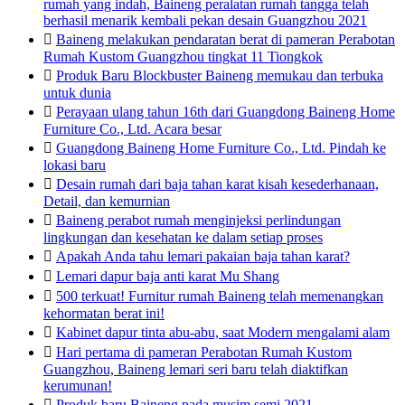
rumah yang indah, Baineng peralatan rumah tangga telah
berhasil menarik kembali pekan desain Guangzhou 2021

Baineng melakukan pendaratan berat di pameran Perabotan
Rumah Kustom Guangzhou tingkat 11 Tiongkok

Produk Baru Blockbuster Baineng memukau dan terbuka
untuk dunia

Perayaan ulang tahun 16th dari Guangdong Baineng Home
Furniture Co., Ltd. Acara besar

Guangdong Baineng Home Furniture Co., Ltd. Pindah ke
lokasi baru

Desain rumah dari baja tahan karat kisah kesederhanaan,
Detail, dan kemurnian

Baineng perabot rumah menginjeksi perlindungan
lingkungan dan kesehatan ke dalam setiap proses

Apakah Anda tahu lemari pakaian baja tahan karat?

Lemari dapur baja anti karat Mu Shang

500 terkuat! Furnitur rumah Baineng telah memenangkan
kehormatan berat ini!

Kabinet dapur tinta abu-abu, saat Modern mengalami alam

Hari pertama di pameran Perabotan Rumah Kustom
Guangzhou, Baineng lemari seri baru telah diaktifkan
kerumunan!

Produk baru Baineng pada musim semi 2021