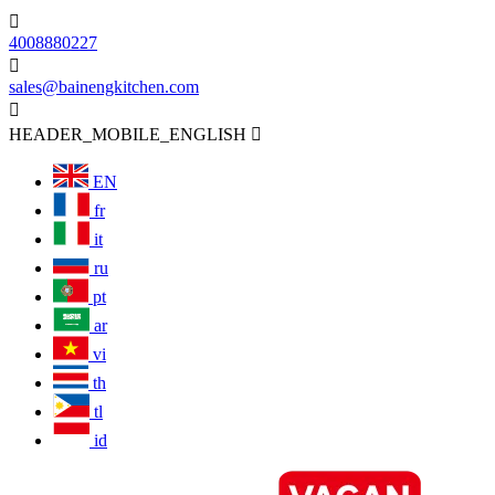

4008880227

sales@bainengkitchen.com

HEADER_MOBILE_ENGLISH

EN
fr
it
ru
pt
ar
vi
th
tl
id