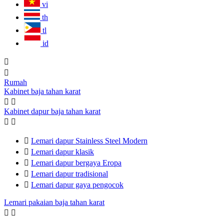
vi
th
tl
id


Rumah
Kabinet baja tahan karat


Kabinet dapur baja tahan karat



Lemari dapur Stainless Steel Modern

Lemari dapur klasik

Lemari dapur bergaya Eropa

Lemari dapur tradisional

Lemari dapur gaya pengocok
Lemari pakaian baja tahan karat

