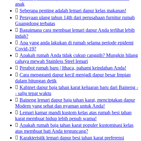
anak

Seberapa penting adalah lemari dapur kelas makanan!

Perayaan ulang tahun 14th dari perusahaan furnitur rumah
Guangdong terbatas

Bagaimana cara membuat lemari dapur Anda terlihat lebih
indah?

Apa yang anda lakukan di rumah selama periode epidemi
Covid-19?

Apakah rumah Anda tidak cukup canggih? Mungkin hilang
cahaya mewah Stainless Steel lemari

Perabot rumah baru | Ithaca, pahami keindahan Anda!

Cara mengganti dapur kecil menjadi dapur besar Impian
dalam hitungan detik

Kabinet dapur baja tahan karat keluaran baru dari Baineng -
- salju tepat waktu

Baineng lemari dapur baja tahan karat, menciptakan dapur
Modern yang sehat dan nyaman untuk Anda!

Lemari kamar mandi kustom kelas atas rumah besi tahan
karat membuat hidup lebih penuh warna!

Apakah rumah baja tahan karat populer kustomisasi kelas
atas membuat hati Anda terguncang?

Karakteristik lemari dapur besi tahan karat preferensi