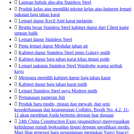

Lapisan bubuk abu-abu Stainless Steel

Produk kelas atas memiliki tekstur kelas atas-baineng lemari
pakaian baja tahan karat

Lemari dapur Kecil Anti karat melamin

Begitu besar Stainless Steel kabinet dapur dari Cilent kami
umpan balik

Lemari dapur Stainless Steel

Pintu lemari dapur Modular tahan air

Kabinet dapur Stainless Steel pintu Galaxy putih

Kabinet dapur baja tahan karat kilau tinggi putih

Lemari pakaian Stainless Steel Wardrobe warna serbuk
kayu

Mengapa memilih kabinet dapur baja tahan karat

Kabinet dapur baja tahan karat putih

Lemari Stainless Steel gaya Modren putih

Pemanasan pameran Juli

Produk baru modis, ringan dan mewah, dan seni
kesederhanaan dan keanggunan Collides. Booth No. 4.2. 11-
11 akan membuat Anda bertemu dengan luar dugaan

24th China Construction Expo (guangzhou) menyesuaikan
kehidupan rumah berkualitas tinggi dengan spesifikasi modis.
Mari lihat generasi baru pengalaman memukau Yanyi Space!