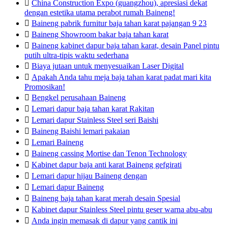

China Construction Expo (guangzhou), apresiasi dekat
dengan estetika utama perabot rumah Baineng!

Baineng pabrik furnitur baja tahan karat pajangan 9 23

Baineng Showroom bakar baja tahan karat

Baineng kabinet dapur baja tahan karat, desain Panel pintu
putih ultra-tipis waktu sederhana

Biaya jutaan untuk menyesuaikan Laser Digital

Apakah Anda tahu meja baja tahan karat padat mari kita
Promosikan!

Bengkel perusahaan Baineng

Lemari dapur baja tahan karat Rakitan

Lemari dapur Stainless Steel seri Baishi

Baineng Baishi lemari pakaian

Lemari Baineng

Baineng cassing Mortise dan Tenon Technology

Kabinet dapur baja anti karat Baineng gefgirati

Lemari dapur hijau Baineng dengan

Lemari dapur Baineng

Baineng baja tahan karat merah desain Spesial

Kabinet dapur Stainless Steel pintu geser warna abu-abu

Anda ingin memasak di dapur yang cantik ini