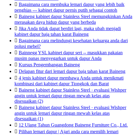

Bagaimana cara membuka lemari dapur yang lebih baik
penghias --- kabinet dapur pernis putih sebagai contoh

Baineng kabinet dapur Stainless Steel memungkinkan Anda
merasakan daya hidup dapur yang berbeda

Jika Anda tidak dapat berdiri lagi, maka ubah menjadi
kabinet dapur baja tahan karat Baineng

Bagaimana cara melindungi kesehatan keluarga anda dari
polusi mebel?

Bainnegg YSL kabinet dapur seri -- masukkan pakaian
musim panas menyegarkan untuk dapur Anda

Kursus Pengembangan Baineng

Delapan fitur dari lemari dapur baja tahan karat Baineng

4 jenis kabinet dapur membawa Anda untuk menikmati
kombinasi dari kabinet dapur Tiongkok dan Barat

Baineng kabinet dapur Stainless Steel · evaluasi Wishper
angin untuk lemari dapur ringan mewah kelas atas
disesuaikan (2)

Baineng kabinet dapur Stainless Steel · evaluasi Wishper
angin untuk lemari dapur ringan mewah kelas atas
disesuaikan (1)

12 Ulang Tahun Guangdong Baineng Furniture Co., Ltd.

Pilihan lemari dapur | Ajari anda cara memilih lemari