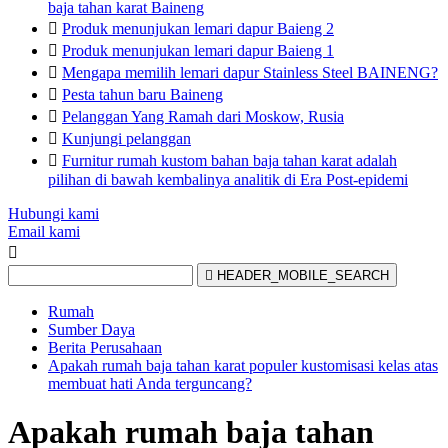
baja tahan karat Baineng

Produk menunjukan lemari dapur Baieng 2

Produk menunjukan lemari dapur Baieng 1

Mengapa memilih lemari dapur Stainless Steel BAINENG?

Pesta tahun baru Baineng

Pelanggan Yang Ramah dari Moskow, Rusia

Kunjungi pelanggan

Furnitur rumah kustom bahan baja tahan karat adalah
pilihan di bawah kembalinya analitik di Era Post-epidemi
Hubungi kami
Email kami


HEADER_MOBILE_SEARCH
Rumah
Sumber Daya
Berita Perusahaan
Apakah rumah baja tahan karat populer kustomisasi kelas atas
membuat hati Anda terguncang?
Apakah rumah baja tahan