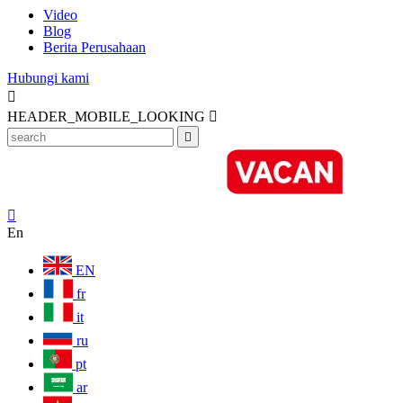
Video
Blog
Berita Perusahaan
Hubungi kami

HEADER_MOBILE_LOOKING



En
EN
fr
it
ru
pt
ar