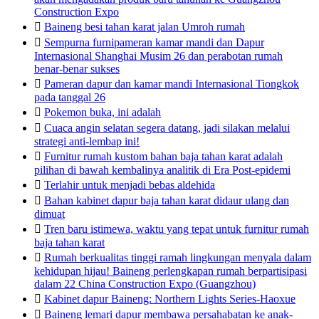
Construction Expo

Baineng besi tahan karat jalan Umroh rumah

Sempurna furnipameran kamar mandi dan Dapur
Internasional Shanghai Musim 26 dan perabotan rumah
benar-benar sukses

Pameran dapur dan kamar mandi Internasional Tiongkok
pada tanggal 26

Pokemon buka, ini adalah

Cuaca angin selatan segera datang, jadi silakan melalui
strategi anti-lembap ini!

Furnitur rumah kustom bahan baja tahan karat adalah
pilihan di bawah kembalinya analitik di Era Post-epidemi

Terlahir untuk menjadi bebas aldehida

Bahan kabinet dapur baja tahan karat didaur ulang dan
dimuat

Tren baru istimewa, waktu yang tepat untuk furnitur rumah
baja tahan karat

Rumah berkualitas tinggi ramah lingkungan menyala dalam
kehidupan hijau! Baineng perlengkapan rumah berpartisipasi
dalam 22 China Construction Expo (Guangzhou)

Kabinet dapur Baineng: Northern Lights Series-Haoxue

Baineng lemari dapur membawa persahabatan ke anak-