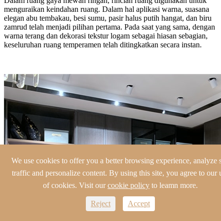
Dalam ruang gaya mewah ringan, rincian ruang digunakan untuk
menguraikan keindahan ruang. Dalam hal aplikasi warna, suasana
elegan abu tembakau, besi sumu, pasir halus putih hangat, dan biru
zamrud telah menjadi pilihan pertama. Pada saat yang sama, dengan
warna terang dan dekorasi tekstur logam sebagai hiasan sebagian,
keseluruhan ruang temperamen telah ditingkatkan secara instan.
We use cookies to offer you a better browsing experience, analyze s
traffic and personalize content. By using this site, you agree to our 
of cookies. Visit our
cookie policy
to leamn more.
Reject
Accept