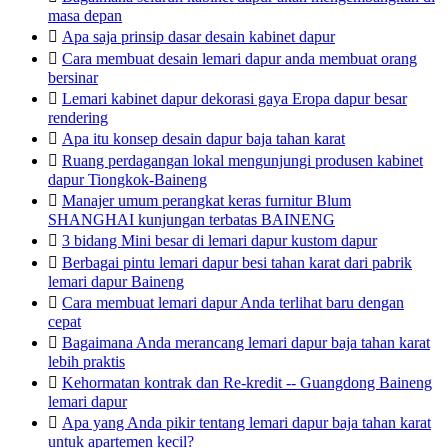
masa depan

Apa saja prinsip dasar desain kabinet dapur

Cara membuat desain lemari dapur anda membuat orang
bersinar

Lemari kabinet dapur dekorasi gaya Eropa dapur besar
rendering

Apa itu konsep desain dapur baja tahan karat

Ruang perdagangan lokal mengunjungi produsen kabinet
dapur Tiongkok-Baineng

Manajer umum perangkat keras furnitur Blum
SHANGHAI kunjungan terbatas BAINENG

3 bidang Mini besar di lemari dapur kustom dapur

Berbagai pintu lemari dapur besi tahan karat dari pabrik
lemari dapur Baineng

Cara membuat lemari dapur Anda terlihat baru dengan
cepat

Bagaimana Anda merancang lemari dapur baja tahan karat
lebih praktis

Kehormatan kontrak dan Re-kredit -- Guangdong Baineng
lemari dapur

Apa yang Anda pikir tentang lemari dapur baja tahan karat
untuk apartemen kecil?