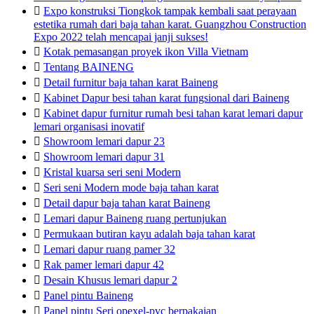

Expo konstruksi Tiongkok tampak kembali saat perayaan
estetika rumah dari baja tahan karat. Guangzhou Construction
Expo 2022 telah mencapai janji sukses!

Kotak pemasangan proyek ikon Villa Vietnam

Tentang BAINENG

Detail furnitur baja tahan karat Baineng

Kabinet Dapur besi tahan karat fungsional dari Baineng

Kabinet dapur furnitur rumah besi tahan karat lemari dapur
lemari organisasi inovatif

Showroom lemari dapur 23

Showroom lemari dapur 31

Kristal kuarsa seri seni Modern

Seri seni Modern mode baja tahan karat

Detail dapur baja tahan karat Baineng

Lemari dapur Baineng ruang pertunjukan

Permukaan butiran kayu adalah baja tahan karat

Lemari dapur ruang pamer 32

Rak pamer lemari dapur 42

Desain Khusus lemari dapur 2

Panel pintu Baineng

Panel pintu Seri opexel-pvc berpakaian