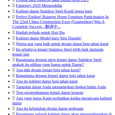

Faineng's 2020 Memorabilia

Kabinet dapur Stainless Steel Kastil angsa baru

Perfect Ending! Baineng Home Furniture Participation In
The 22nd China Construction Expo (Guangzhou) Was A
Complete Success - 翻译中...

Hadiah terbaik untuk Hari Ibu

Kabinet dapur Model baru 'biru Danube'

Warna apa yang baik untuk desain dapur baja tahan karat

Ini sebabnya lemari Stainless Steel lebih baik daripada
lemari lain

Bagaimana dengan meja lemari dapur Stainless Steel,
apakah itu pilihan yang bagus untuk Dapur?

Apa titik desain lemari baja tahan karat?

Bagaimana dengan lemari dapur baja tahan karat

Apa itu kabinet dapur baja tahan karat

Tampilan dapur Anda memamerkan tingkat hidup Anda

Tren pengembangan lemari dapur kustom

Apa yang harus Kami perhatikan ketika merancang kabinet
dapur

Apa itu kebutuhan desain dapur pedesaan

Bagaimana seluruh kabinet dapur akan mengembangkan di