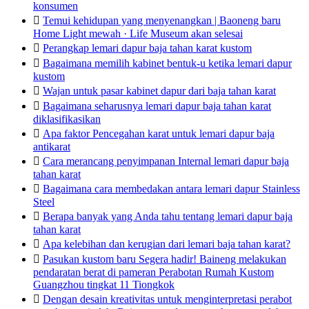
konsumen

Temui kehidupan yang menyenangkan | Baoneng baru
Home Light mewah · Life Museum akan selesai

Perangkap lemari dapur baja tahan karat kustom

Bagaimana memilih kabinet bentuk-u ketika lemari dapur
kustom

Wajan untuk pasar kabinet dapur dari baja tahan karat

Bagaimana seharusnya lemari dapur baja tahan karat
diklasifikasikan

Apa faktor Pencegahan karat untuk lemari dapur baja
antikarat

Cara merancang penyimpanan Internal lemari dapur baja
tahan karat

Bagaimana cara membedakan antara lemari dapur Stainless
Steel

Berapa banyak yang Anda tahu tentang lemari dapur baja
tahan karat

Apa kelebihan dan kerugian dari lemari baja tahan karat?

Pasukan kustom baru Segera hadir! Baineng melakukan
pendaratan berat di pameran Perabotan Rumah Kustom
Guangzhou tingkat 11 Tiongkok

Dengan desain kreativitas untuk menginterpretasi perabot