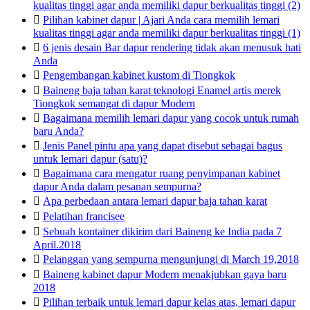
kualitas tinggi agar anda memiliki dapur berkualitas tinggi (2)

Pilihan kabinet dapur | Ajari Anda cara memilih lemari
kualitas tinggi agar anda memiliki dapur berkualitas tinggi (1)

6 jenis desain Bar dapur rendering tidak akan menusuk hati
Anda

Pengembangan kabinet kustom di Tiongkok

Baineng baja tahan karat teknologi Enamel artis merek
Tiongkok semangat di dapur Modern

Bagaimana memilih lemari dapur yang cocok untuk rumah
baru Anda?

Jenis Panel pintu apa yang dapat disebut sebagai bagus
untuk lemari dapur (satu)?

Bagaimana cara mengatur ruang penyimpanan kabinet
dapur Anda dalam pesanan sempurna?

Apa perbedaan antara lemari dapur baja tahan karat

Pelatihan francisee

Sebuah kontainer dikirim dari Baineng ke India pada 7
April.2018

Pelanggan yang sempurna mengunjungi di March 19,2018

Baineng kabinet dapur Modern menakjubkan gaya baru
2018

Pilihan terbaik untuk lemari dapur kelas atas, lemari dapur