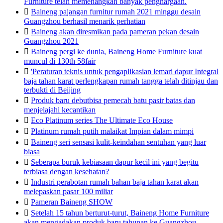
Furniture telah memenangkan banyak penghargaan.

Baineng pajangan furnitur rumah 2021 minggu desain
Guangzhou berhasil menarik perhatian

Baineng akan diresmikan pada pameran pekan desain
Guangzhou 2021

Baineng pergi ke dunia, Baineng Home Furniture kuat
muncul di 130th 58fair

'Peraturan teknis untuk pengaplikasian lemari dapur Integral
baja tahan karat perlengkapan rumah tangga telah ditinjau dan
terbukti di Beijing

Produk baru debutbisa pemecah batu pasir batas dan
menjelajahi kecantikan

Eco Platinum series The Ultimate Eco House

Platinum rumah putih malaikat Impian dalam mimpi

Baineng seri sensasi kulit-keindahan sentuhan yang luar
biasa

Seberapa buruk kebiasaan dapur kecil ini yang begitu
terbiasa dengan kesehatan?

Industri perabotan rumah bahan baja tahan karat akan
melepaskan pasar 100 miliar

Pameran Baineng SHOW

Setelah 15 tahun berturut-turut, Baineng Home Furniture
akan mengadakan produk baru tahunan ke Guangzhou