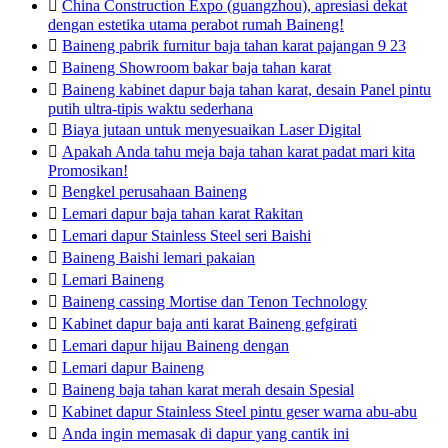

China Construction Expo (guangzhou), apresiasi dekat
dengan estetika utama perabot rumah Baineng!

Baineng pabrik furnitur baja tahan karat pajangan 9 23

Baineng Showroom bakar baja tahan karat

Baineng kabinet dapur baja tahan karat, desain Panel pintu
putih ultra-tipis waktu sederhana

Biaya jutaan untuk menyesuaikan Laser Digital

Apakah Anda tahu meja baja tahan karat padat mari kita
Promosikan!

Bengkel perusahaan Baineng

Lemari dapur baja tahan karat Rakitan

Lemari dapur Stainless Steel seri Baishi

Baineng Baishi lemari pakaian

Lemari Baineng

Baineng cassing Mortise dan Tenon Technology

Kabinet dapur baja anti karat Baineng gefgirati

Lemari dapur hijau Baineng dengan

Lemari dapur Baineng

Baineng baja tahan karat merah desain Spesial

Kabinet dapur Stainless Steel pintu geser warna abu-abu

Anda ingin memasak di dapur yang cantik ini