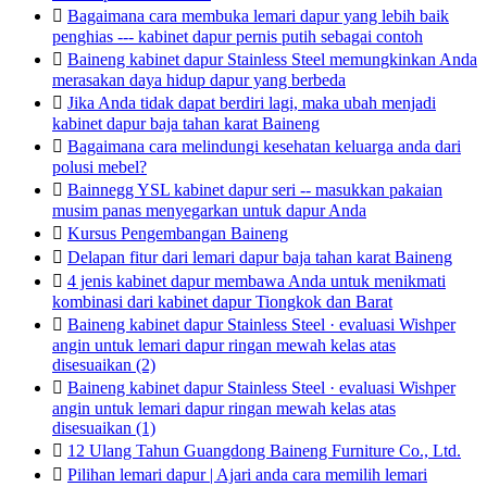

Bagaimana cara membuka lemari dapur yang lebih baik
penghias --- kabinet dapur pernis putih sebagai contoh

Baineng kabinet dapur Stainless Steel memungkinkan Anda
merasakan daya hidup dapur yang berbeda

Jika Anda tidak dapat berdiri lagi, maka ubah menjadi
kabinet dapur baja tahan karat Baineng

Bagaimana cara melindungi kesehatan keluarga anda dari
polusi mebel?

Bainnegg YSL kabinet dapur seri -- masukkan pakaian
musim panas menyegarkan untuk dapur Anda

Kursus Pengembangan Baineng

Delapan fitur dari lemari dapur baja tahan karat Baineng

4 jenis kabinet dapur membawa Anda untuk menikmati
kombinasi dari kabinet dapur Tiongkok dan Barat

Baineng kabinet dapur Stainless Steel · evaluasi Wishper
angin untuk lemari dapur ringan mewah kelas atas
disesuaikan (2)

Baineng kabinet dapur Stainless Steel · evaluasi Wishper
angin untuk lemari dapur ringan mewah kelas atas
disesuaikan (1)

12 Ulang Tahun Guangdong Baineng Furniture Co., Ltd.

Pilihan lemari dapur | Ajari anda cara memilih lemari