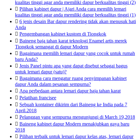
kualitas tinggi agar anda memiliki dapur berkualitas tinggi (2)

Pilihan kabinet dapur | Ajari Anda cara memilih lemari
kualitas tinggi agar anda memiliki dapur berkualitas tinggi (1)

6 jenis desain Bar dapur rendering tidak akan menusuk hati
Anda

Pengembangan kabinet kustom di Tiongkok

Baineng baja tahan karat teknologi Enamel artis merek
Tiongkok semangat di dapur Modern

Bagaimana memilih lemari dapur yang cocok untuk rumah
baru Anda?

Jenis Panel pintu apa yang dapat disebut sebagai bagus
untuk lemari dapur (satu)?

Bagaimana cara mengatur ruang penyimpanan kabinet
dapur Anda dalam pesanan sempurna?

Apa perbedaan antara lemari dapur baja tahan karat

Pelatihan francisee

Sebuah kontainer dikirim dari Baineng ke India pada 7
April.2018

Pelanggan yang sempurna mengunjungi di March 19,2018

Baineng kabinet dapur Modern menakjubkan gaya baru
2018

Pilihan terbaik untuk lemari dapur kelas atas, lemari dapur