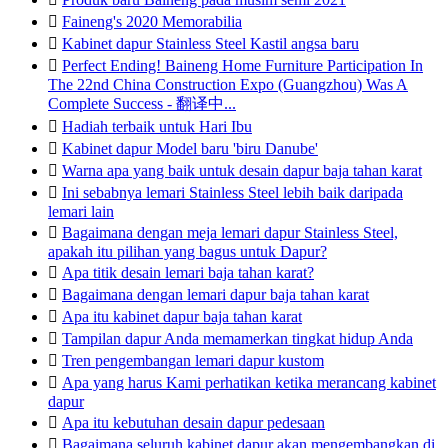

Faineng's 2020 Memorabilia

Kabinet dapur Stainless Steel Kastil angsa baru

Perfect Ending! Baineng Home Furniture Participation In
The 22nd China Construction Expo (Guangzhou) Was A
Complete Success - 翻译中...

Hadiah terbaik untuk Hari Ibu

Kabinet dapur Model baru 'biru Danube'

Warna apa yang baik untuk desain dapur baja tahan karat

Ini sebabnya lemari Stainless Steel lebih baik daripada
lemari lain

Bagaimana dengan meja lemari dapur Stainless Steel,
apakah itu pilihan yang bagus untuk Dapur?

Apa titik desain lemari baja tahan karat?

Bagaimana dengan lemari dapur baja tahan karat

Apa itu kabinet dapur baja tahan karat

Tampilan dapur Anda memamerkan tingkat hidup Anda

Tren pengembangan lemari dapur kustom

Apa yang harus Kami perhatikan ketika merancang kabinet
dapur

Apa itu kebutuhan desain dapur pedesaan

Bagaimana seluruh kabinet dapur akan mengembangkan di