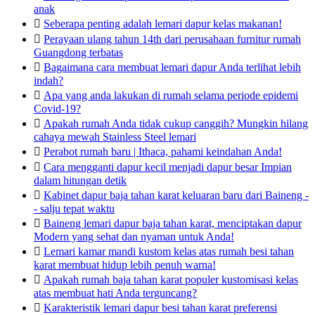
anak

Seberapa penting adalah lemari dapur kelas makanan!

Perayaan ulang tahun 14th dari perusahaan furnitur rumah
Guangdong terbatas

Bagaimana cara membuat lemari dapur Anda terlihat lebih
indah?

Apa yang anda lakukan di rumah selama periode epidemi
Covid-19?

Apakah rumah Anda tidak cukup canggih? Mungkin hilang
cahaya mewah Stainless Steel lemari

Perabot rumah baru | Ithaca, pahami keindahan Anda!

Cara mengganti dapur kecil menjadi dapur besar Impian
dalam hitungan detik

Kabinet dapur baja tahan karat keluaran baru dari Baineng -
- salju tepat waktu

Baineng lemari dapur baja tahan karat, menciptakan dapur
Modern yang sehat dan nyaman untuk Anda!

Lemari kamar mandi kustom kelas atas rumah besi tahan
karat membuat hidup lebih penuh warna!

Apakah rumah baja tahan karat populer kustomisasi kelas
atas membuat hati Anda terguncang?

Karakteristik lemari dapur besi tahan karat preferensi