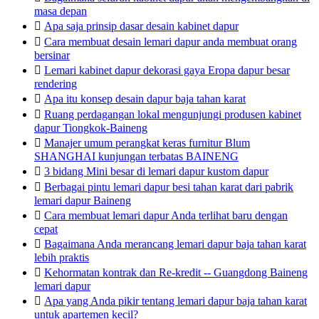
masa depan

Apa saja prinsip dasar desain kabinet dapur

Cara membuat desain lemari dapur anda membuat orang
bersinar

Lemari kabinet dapur dekorasi gaya Eropa dapur besar
rendering

Apa itu konsep desain dapur baja tahan karat

Ruang perdagangan lokal mengunjungi produsen kabinet
dapur Tiongkok-Baineng

Manajer umum perangkat keras furnitur Blum
SHANGHAI kunjungan terbatas BAINENG

3 bidang Mini besar di lemari dapur kustom dapur

Berbagai pintu lemari dapur besi tahan karat dari pabrik
lemari dapur Baineng

Cara membuat lemari dapur Anda terlihat baru dengan
cepat

Bagaimana Anda merancang lemari dapur baja tahan karat
lebih praktis

Kehormatan kontrak dan Re-kredit -- Guangdong Baineng
lemari dapur

Apa yang Anda pikir tentang lemari dapur baja tahan karat
untuk apartemen kecil?