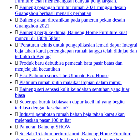
Furniture telah memenangkan banyak penghargaan.

Baineng pajangan furnitur rumah 2021 minggu desain
Guangzhou berhasil menarik perhatian

Baineng akan diresmikan pada pameran pekan desain
Guangzhou 2021

Baineng pergi ke dunia, Baineng Home Furniture kuat
muncul di 130th 58fair

'Peraturan teknis untuk pengaplikasian lemari dapur Integral
baja tahan karat perlengkapan rumah tangga telah ditinjau dan
terbukti di Beijing

Produk baru debutbisa pemecah batu pasir batas dan
menjelajahi kecantikan

Eco Platinum series The Ultimate Eco House

Platinum rumah putih malaikat Impian dalam mimpi

Baineng seri sensasi kulit-keindahan sentuhan yang luar
biasa

Seberapa buruk kebiasaan dapur kecil ini yang begitu
terbiasa dengan kesehatan?

Industri perabotan rumah bahan baja tahan karat akan
melepaskan pasar 100 miliar

Pameran Baineng SHOW

Setelah 15 tahun berturut-turut, Baineng Home Furniture
akan mengadakan produk baru tahunan ke Guangzhou