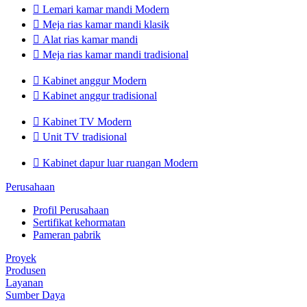

Lemari kamar mandi Modern

Meja rias kamar mandi klasik

Alat rias kamar mandi

Meja rias kamar mandi tradisional

Kabinet anggur Modern

Kabinet anggur tradisional

Kabinet TV Modern

Unit TV tradisional

Kabinet dapur luar ruangan Modern
Perusahaan
Profil Perusahaan
Sertifikat kehormatan
Pameran pabrik
Proyek
Produsen
Layanan
Sumber Daya