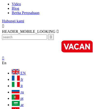
Video
Blog
Berita Perusahaan
Hubungi kami

HEADER_MOBILE_LOOKING



En
EN
fr
it
ru
pt
ar