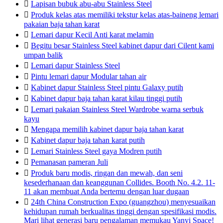

Lapisan bubuk abu-abu Stainless Steel

Produk kelas atas memiliki tekstur kelas atas-baineng lemari
pakaian baja tahan karat

Lemari dapur Kecil Anti karat melamin

Begitu besar Stainless Steel kabinet dapur dari Cilent kami
umpan balik

Lemari dapur Stainless Steel

Pintu lemari dapur Modular tahan air

Kabinet dapur Stainless Steel pintu Galaxy putih

Kabinet dapur baja tahan karat kilau tinggi putih

Lemari pakaian Stainless Steel Wardrobe warna serbuk
kayu

Mengapa memilih kabinet dapur baja tahan karat

Kabinet dapur baja tahan karat putih

Lemari Stainless Steel gaya Modren putih

Pemanasan pameran Juli

Produk baru modis, ringan dan mewah, dan seni
kesederhanaan dan keanggunan Collides. Booth No. 4.2. 11-
11 akan membuat Anda bertemu dengan luar dugaan

24th China Construction Expo (guangzhou) menyesuaikan
kehidupan rumah berkualitas tinggi dengan spesifikasi modis.
Mari lihat generasi baru pengalaman memukau Yanyi Space!