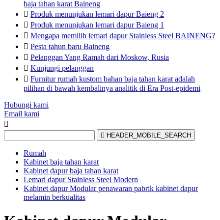
baja tahan karat Baineng

Produk menunjukan lemari dapur Baieng 2

Produk menunjukan lemari dapur Baieng 1

Mengapa memilih lemari dapur Stainless Steel BAINENG?

Pesta tahun baru Baineng

Pelanggan Yang Ramah dari Moskow, Rusia

Kunjungi pelanggan

Furnitur rumah kustom bahan baja tahan karat adalah
pilihan di bawah kembalinya analitik di Era Post-epidemi
Hubungi kami
Email kami


HEADER_MOBILE_SEARCH
Rumah
Kabinet baja tahan karat
Kabinet dapur baja tahan karat
Lemari dapur Stainless Steel Modern
Kabinet dapur Modular penawaran pabrik kabinet dapur
melamin berkualitas