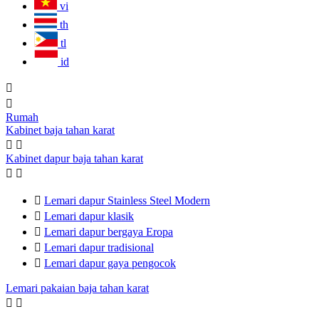
vi
th
tl
id


Rumah
Kabinet baja tahan karat


Kabinet dapur baja tahan karat



Lemari dapur Stainless Steel Modern

Lemari dapur klasik

Lemari dapur bergaya Eropa

Lemari dapur tradisional

Lemari dapur gaya pengocok
Lemari pakaian baja tahan karat

