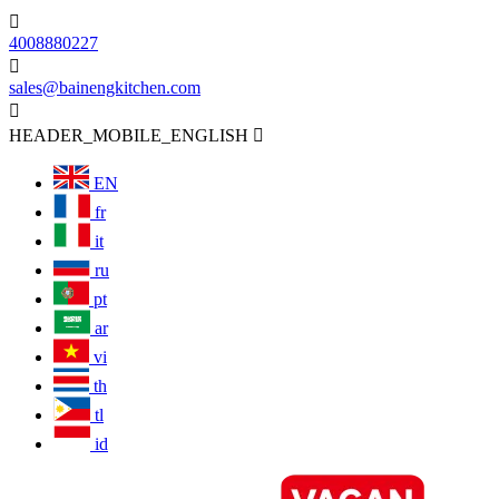

4008880227

sales@bainengkitchen.com

HEADER_MOBILE_ENGLISH

EN
fr
it
ru
pt
ar
vi
th
tl
id