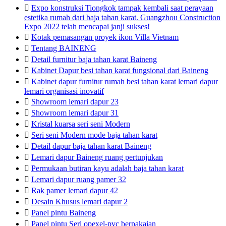

Expo konstruksi Tiongkok tampak kembali saat perayaan
estetika rumah dari baja tahan karat. Guangzhou Construction
Expo 2022 telah mencapai janji sukses!

Kotak pemasangan proyek ikon Villa Vietnam

Tentang BAINENG

Detail furnitur baja tahan karat Baineng

Kabinet Dapur besi tahan karat fungsional dari Baineng

Kabinet dapur furnitur rumah besi tahan karat lemari dapur
lemari organisasi inovatif

Showroom lemari dapur 23

Showroom lemari dapur 31

Kristal kuarsa seri seni Modern

Seri seni Modern mode baja tahan karat

Detail dapur baja tahan karat Baineng

Lemari dapur Baineng ruang pertunjukan

Permukaan butiran kayu adalah baja tahan karat

Lemari dapur ruang pamer 32

Rak pamer lemari dapur 42

Desain Khusus lemari dapur 2

Panel pintu Baineng

Panel pintu Seri opexel-pvc berpakaian