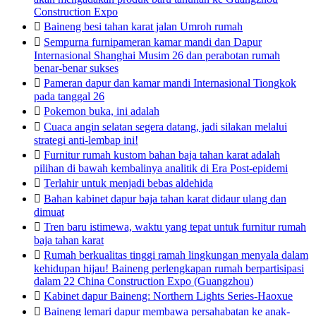
Construction Expo

Baineng besi tahan karat jalan Umroh rumah

Sempurna furnipameran kamar mandi dan Dapur
Internasional Shanghai Musim 26 dan perabotan rumah
benar-benar sukses

Pameran dapur dan kamar mandi Internasional Tiongkok
pada tanggal 26

Pokemon buka, ini adalah

Cuaca angin selatan segera datang, jadi silakan melalui
strategi anti-lembap ini!

Furnitur rumah kustom bahan baja tahan karat adalah
pilihan di bawah kembalinya analitik di Era Post-epidemi

Terlahir untuk menjadi bebas aldehida

Bahan kabinet dapur baja tahan karat didaur ulang dan
dimuat

Tren baru istimewa, waktu yang tepat untuk furnitur rumah
baja tahan karat

Rumah berkualitas tinggi ramah lingkungan menyala dalam
kehidupan hijau! Baineng perlengkapan rumah berpartisipasi
dalam 22 China Construction Expo (Guangzhou)

Kabinet dapur Baineng: Northern Lights Series-Haoxue

Baineng lemari dapur membawa persahabatan ke anak-