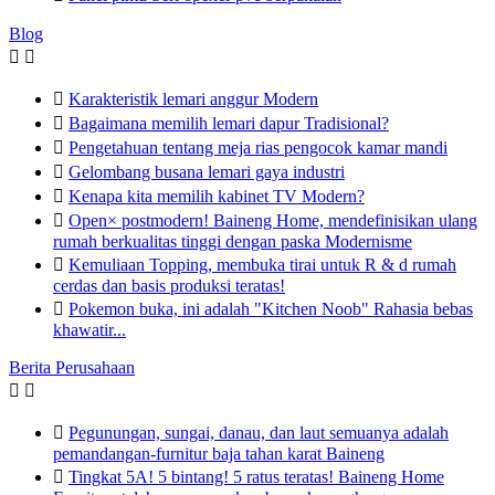
Blog



Karakteristik lemari anggur Modern

Bagaimana memilih lemari dapur Tradisional?

Pengetahuan tentang meja rias pengocok kamar mandi

Gelombang busana lemari gaya industri

Kenapa kita memilih kabinet TV Modern?

Open× postmodern! Baineng Home, mendefinisikan ulang
rumah berkualitas tinggi dengan paska Modernisme

Kemuliaan Topping, membuka tirai untuk R & d rumah
cerdas dan basis produksi teratas!

Pokemon buka, ini adalah "Kitchen Noob" Rahasia bebas
khawatir...
Berita Perusahaan



Pegunungan, sungai, danau, dan laut semuanya adalah
pemandangan-furnitur baja tahan karat Baineng

Tingkat 5A! 5 bintang! 5 ratus teratas! Baineng Home