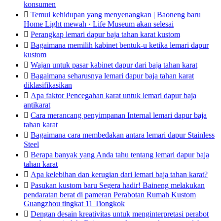
konsumen

Temui kehidupan yang menyenangkan | Baoneng baru
Home Light mewah · Life Museum akan selesai

Perangkap lemari dapur baja tahan karat kustom

Bagaimana memilih kabinet bentuk-u ketika lemari dapur
kustom

Wajan untuk pasar kabinet dapur dari baja tahan karat

Bagaimana seharusnya lemari dapur baja tahan karat
diklasifikasikan

Apa faktor Pencegahan karat untuk lemari dapur baja
antikarat

Cara merancang penyimpanan Internal lemari dapur baja
tahan karat

Bagaimana cara membedakan antara lemari dapur Stainless
Steel

Berapa banyak yang Anda tahu tentang lemari dapur baja
tahan karat

Apa kelebihan dan kerugian dari lemari baja tahan karat?

Pasukan kustom baru Segera hadir! Baineng melakukan
pendaratan berat di pameran Perabotan Rumah Kustom
Guangzhou tingkat 11 Tiongkok

Dengan desain kreativitas untuk menginterpretasi perabot