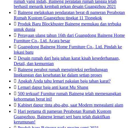
rumah yang indah, Baineng peralatan rumah tangga telah
berhasil menarik kembali pekan desain Guangzhou 2021

Baineng melakukan pendaratan berat di pameran Perabotan
Rumah Kustom Guangzhou tingkat 11 Tiongkok

Produk Baru Blockbuster Baineng memukau dan terbuka
untuk dunia

Perayaan ulang tahun 16th dari Guangdong Baineng Home
Furniture Co., Ltd. Acara besar

Guangdong Baineng Home Furniture Co., Ltd. Pindah ke
lokasi baru

Desain rumah dari baja tahan karat kisah kesederhanaan,
Detail, dan kemurnian

Baineng perabot rumah menginjeksi perlindungan
lingkungan dan kesehatan ke dalam setiap proses

Apakah Anda tahu lemari pakaian baja tahan karat?

Lemari dapur baja anti karat Mu Shang

500 terkuat! Furnitur rumah Baineng telah memenangkan
kehormatan berat ini!

Kabinet dapur tinta abu-abu, saat Modern mengalami alam

Hari pertama di pameran Perabotan Rumah Kustom
Guangzhou, Baineng lemari seri baru telah diaktifkan
kerumunan!

Produk baru Baineng pada musim semi 2021